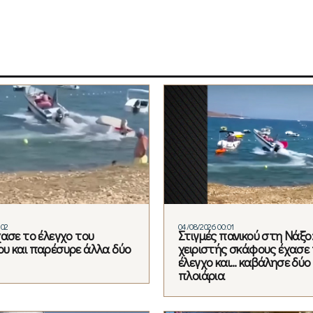
:02
04/08/2026 00:01
χασε το έλεγχο του
Στιγμές πανικού στη Νάξο
υ και παρέσυρε άλλα δύο
χειριστής σκάφους έχασε
έλεγχο και… καβάλησε δύο
πλοιάρια