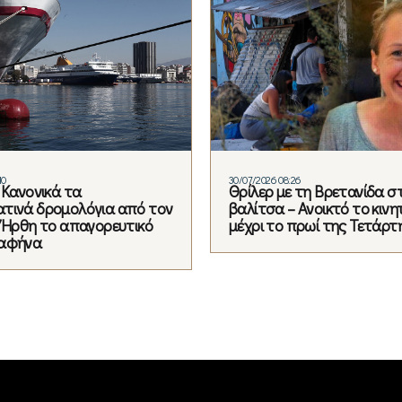
10
30/07/2026 08:26
 Κανονικά τα
Θρίλερ με τη Βρετανίδα σ
τινά δρομολόγια από τον
βαλίτσα – Ανοικτό το κινη
– Ήρθη το απαγορευτικό
μέχρι το πρωί της Τετάρτ
Ραφήνα