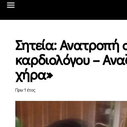
Σητεία: Ανατροπή 
καρδιολόγου – Ανα
χήρα»
Πριν 1 έτος