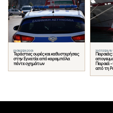
01/08/2026 20:06
31/07/2026 18:
Τεράστιες ουρές και καθυστερήσεις
Πειραιάς:
στην Εγνατία από καραμπόλα
απογευμα
πέντε οχημάτων
Πειραιά 
από τη 