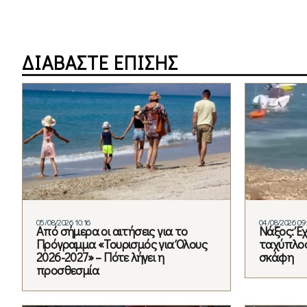
ΔΙΑΒΑΣΤΕ ΕΠΙΣΗΣ
05/08/2026 10:16
04/08/2026 09
Από σήμερα οι αιτήσεις για το
Νάξος: Έ
Πρόγραμμα «Τουρισμός για Όλους
ταχύπλοο
2026-2027» – Πότε λήγει η
σκάφη
προσθεσμία