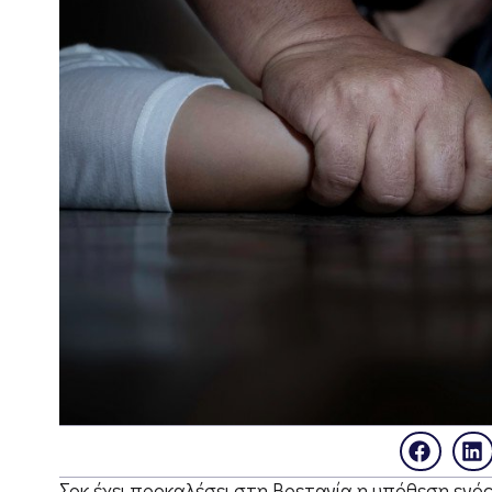
Σοκ έχει προκαλέσει στη Βρετανία η υπόθεση ενό