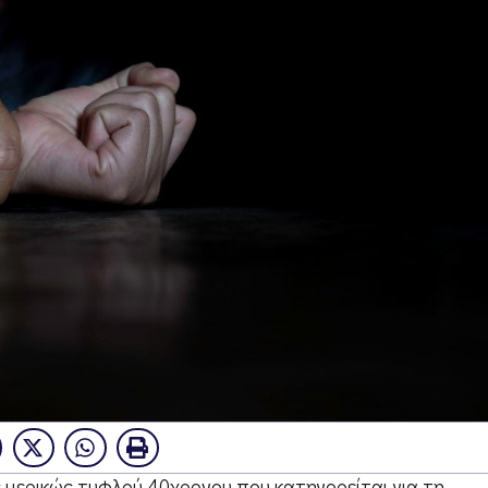
ς μερικώς τυφλού 40χρονου που κατηγορείται για τη