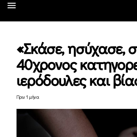
«Σκάσε, ησύχασε, σ
40χρονος κατηγορε
ιερόδουλες και βί
Πριν 1 μήνα