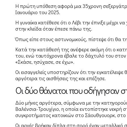
Η πρώτη υπόθεση αφορά μια 35χρονη σεξεργάτρια
Ιανουάριο του 2025.
Η γυναίκα κατέθεσε ότι ο Λέβι την έπνιξε μέχρι ν
στην κλείδα όταν έπεσε πάνω της.
Όπως είπε στους αστυνομικούς, πίστεψε ότι θα τ
Κατά την κατάθεσή της ανέφερε ακόμη ότι ο κατη
του, ενώ ταυτόχρονα έβαλε το δάχτυλό του στον 
«Σκάσε, ησύχασε, σε έχω».
Οι εισαγγελείς υποστηρίζουν ότι την εγκατέλειψ
αργότερα τις αισθήσεις της και επέζησε.
Οι δύο θάνατοι που οδήγησαν σ
Δύο μήνες αργότερα, σύμφωνα με την κατηγορούσ
Βαλένσια-Τρουχίγιο, η οποία εντοπίστηκε νεκρή σ
συγκροτήματος κατοικιών στο Σάουθγουορκ, στο 
Οι αρχές βρήκαν δίπλα στη σορό έναν μεταλλικό 