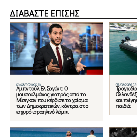
ΔΙΑΒΑΣΤΕ ΕΠΙΣΗΣ
06/08/2026 00:16
05/08/2026 22:
Αμπντούλ Ελ Σαγέντ: Ο
Τραγωδία
μουσουλμάνος γιατρός από το
Ολλανδέζ
Μίσιγκαν που κέρδισε το χρίσμα
και πνίγη
των Δημοκρατικών, κόντρα στο
παιδιά
ισχυρό ισραηλινό λόμπι