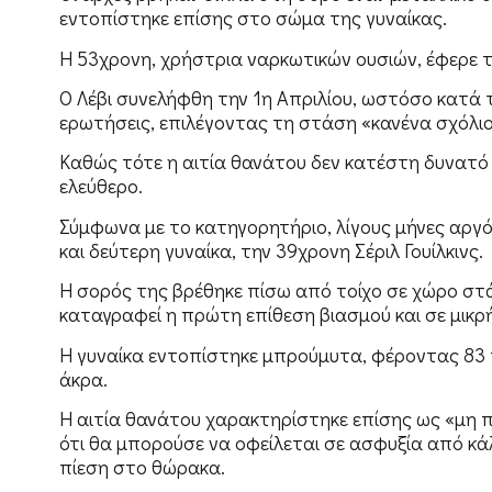
εντοπίστηκε επίσης στο σώμα της γυναίκας.
Η 53χρονη, χρήστρια ναρκωτικών ουσιών, έφερε 
Ο Λέβι συνελήφθη την 1η Απριλίου, ωστόσο κατά 
ερωτήσεις, επιλέγοντας τη στάση «κανένα σχόλιο
Καθώς τότε η αιτία θανάτου δεν κατέστη δυνατό 
ελεύθερο.
Σύμφωνα με το κατηγορητήριο, λίγους μήνες αργ
και δεύτερη γυναίκα, την 39χρονη Σέριλ Γουίλκινς.
Η σορός της βρέθηκε πίσω από τοίχο σε χώρο στά
καταγραφεί η πρώτη επίθεση βιασμού και σε μικ
Η γυναίκα εντοπίστηκε μπρούμυτα, φέροντας 83 
άκρα.
Η αιτία θανάτου χαρακτηρίστηκε επίσης ως «μη π
ότι θα μπορούσε να οφείλεται σε ασφυξία από κά
πίεση στο θώρακα.