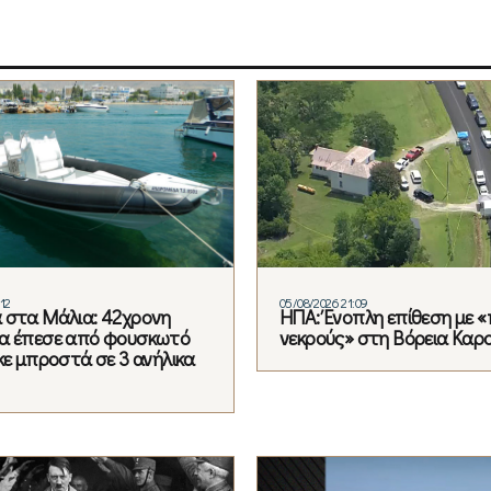
12
05/08/2026 21:09
 στα Μάλια: 42χρονη
ΗΠΑ: Ένοπλη επίθεση με 
α έπεσε από φουσκωτό
νεκρούς» στη Βόρεια Καρ
κε μπροστά σε 3 ανήλικα