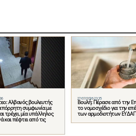
:36
27/07/2026 23:35
ντεο: Αλβανός βουλευτής
Βουλή: Πέρασε από την Ε
απόρρητη συμφωνία με
το νομοσχέδιο για την επ
αι τρέχει, μία υπάλληλος
των αρμοδιοτήτων ΕΥΔΑΠ
ά και πέφτει από τις