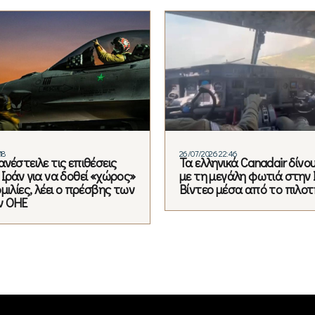
18
26/07/2026 22:46
νέστειλε τις επιθέσεις
Τα ελληνικά Canadair δίνο
Ιράν για να δοθεί «χώρος»
με τη μεγάλη φωτιά στην 
μιλίες, λέει ο πρέσβης των
Βίντεο μέσα από το πιλοτ
ν ΟΗΕ