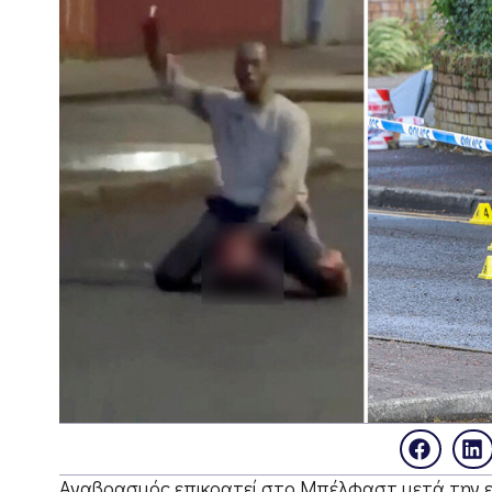
Αναβρασμός επικρατεί στο Μπέλφαστ μετά την επ