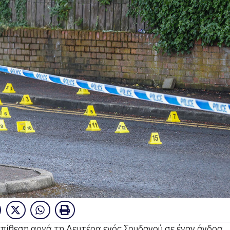
ίθεση αργά τη Δευτέρα ενός Σουδανού σε έναν άνδρα,