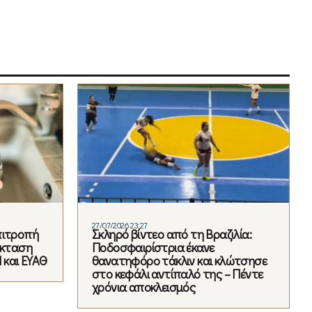
27/07/2026 23:27
πιτροπή
Σκληρό βίντεο από τη Βραζιλία:
έκταση
Ποδοσφαιρίστρια έκανε
 και ΕΥΑΘ
θανατηφόρο τάκλιν και κλώτσησε
στο κεφάλι αντίπαλό της – Πέντε
χρόνια αποκλεισμός