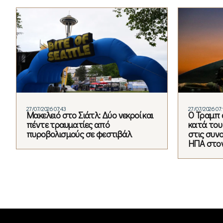
27/07/2026 07:43
27/07/2026 07:
Μακελειό στο Σιάτλ: Δύο νεκροί και
Ο Τραμπ α
πέντε τραυματίες από
κατά του 
πυροβολισμούς σε φεστιβάλ
στις συνο
ΗΠΑ στο