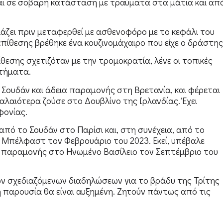
ται σε σοβαρή κατάσταση με τραύματα στα μάτια και απ
ιάζει πριν μεταφερθεί με ασθενοφόρο με το κεφάλι του
πίθεσης βρέθηκε ένα κουζινομάχαιρο που είχε ο δράστης
θεσης σχετιζόταν με την τρομοκρατία, λένε οι τοπικές
ωτήματα.
 Σουδάν και άδεια παραμονής στη Βρετανία, και φέρεται
Παλαιότερα ζούσε στο Δουβλίνο της Ιρλανδίας. Έχει
φονίας.
από το Σουδάν στο Παρίσι και, στη συνέχεια, από το
ο Μπέλφαστ τον Φεβρουάριο του 2023. Εκεί, υπέβαλε
α παραμονής στο Ηνωμένο Βασίλειο τον Σεπτέμβριο του
των σχεδιαζόμενων διαδηλώσεων για το βράδυ της Τρίτης
ή παρουσία θα είναι αυξημένη. Ζητούν πάντως από τις