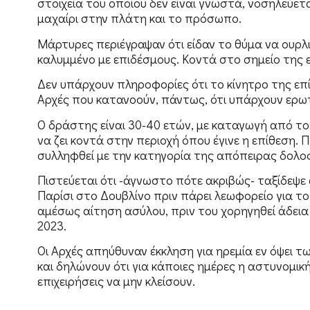
στοιχεία του οποίου δεν είναι γνωστά, νοσηλεύε
μαχαίρι στην πλάτη και το πρόσωπο.
Μάρτυρες περιέγραψαν ότι είδαν το θύμα να ουρλ
καλυμμένο με επιδέσμους. Κοντά στο σημείο της ε
Δεν υπάρχουν πληροφορίες ότι το κίνητρο της επί
Αρχές που κατανοούν, πάντως, ότι υπάρχουν ερ
Ο δράστης είναι 30-40 ετών, με καταγωγή από το
να ζει κοντά στην περιοχή όπου έγινε η επίθεση. 
συλληφθεί με την κατηγορία της απόπειρας δολο
Πιστεύεται ότι -άγνωστο πότε ακριβώς- ταξίδεψε 
Παρίσι στο Δουβλίνο πριν πάρει λεωφορείο για τ
αμέσως αίτηση ασύλου, πριν του χορηγηθεί άδει
2023.
Οι Αρχές απηύθυναν έκκληση για ηρεμία εν όψει 
και δηλώνουν ότι για κάποιες ημέρες η αστυνομικ
επιχειρήσεις να μην κλείσουν.