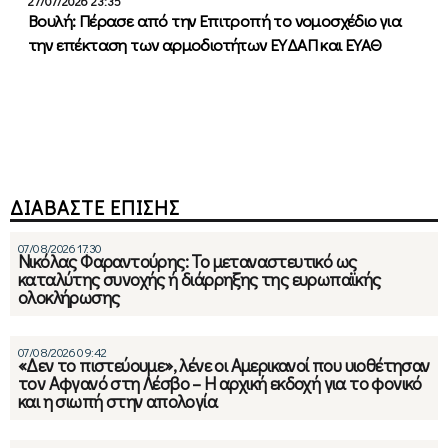
27/07/2026 23:35
Βουλή: Πέρασε από την Επιτροπή το νομοσχέδιο για
την επέκταση των αρμοδιοτήτων ΕΥΔΑΠ και ΕΥΑΘ
ΔΙΑΒΑΣΤΕ ΕΠΙΣΗΣ
07/08/2026 17:30
Νικόλας Φαραντούρης: Το μεταναστευτικό ως
καταλύτης συνοχής ή διάρρηξης της ευρωπαϊκής
ολοκλήρωσης
07/08/2026 09:42
«Δεν το πιστεύουμε», λένε οι Αμερικανοί που υιοθέτησαν
τον Αφγανό στη Λέσβο – Η αρχική εκδοχή για το φονικό
και η σιωπή στην απολογία