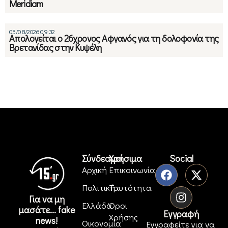
Meridiam
05/08/2026 09:32
Απολογείται ο 26χρονος Αφγανός για τη δολοφονία της
Βρετανίδας στην Κυψέλη
Σύνδεσμοι
Χρήσιμα
Social
Αρχική
Επικοινωνία
Πολιτική
Ταυτότητα
Για να μη
Ελλάδα
Όροι
μασάτε... fake
Εγγραφή
Χρήσης
news!
Οικονομία
Εγγραφείτε για να