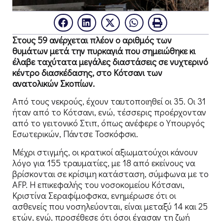
Στους 59 ανέρχεται πλέον ο αριθμός των
θυμάτων μετά την πυρκαγιά που σημειώθηκε κι
έλαβε ταχύτατα μεγάλες διαστάσεις σε νυχτερινό
κέντρο διασκέδασης, στο Κότσανι των
ανατολικών Σκοπίων.
Από τους νεκρούς, έχουν ταυτοποιηθεί οι 35. Οι 31
ήταν από το Κότσανι, ενώ, τέσσερις προέρχονταν
από το γειτονικό Στιπ, όπως ανέφερε ο Υπουργός
Εσωτερικών, Πάντσε Τοσκόφσκι.
Μέχρι στιγμής, οι κρατικοί αξιωματούχοι κάνουν
λόγο για 155 τραυματίες, με 18 από εκείνους να
βρίσκονται σε κρίσιμη κατάσταση, σύμφωνα με το
AFP. Η επικεφαλής του νοσοκομείου Κότσανι,
Κριστίνα Σεραφίμοφσκα, ενημέρωσε ότι οι
ασθενείς που νοσηλεύονται, είναι μεταξύ 14 και 25
ετών, ενώ, προσέθεσε ότι όσοι έχασαν τη ζωή