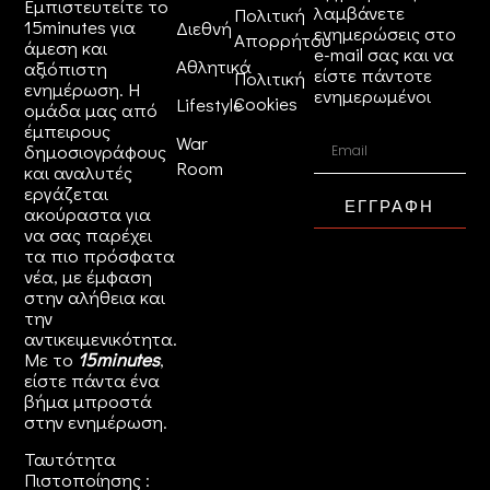
Εμπιστευτείτε το
λαμβάνετε
Πολιτική
15minutes για
Διεθνή
ενημερώσεις στο
Απορρήτου
άμεση και
e-mail σας και να
Αθλητικά
αξιόπιστη
είστε πάντοτε
Πολιτική
ενημέρωση. Η
ενημερωμένοι
Cookies
Lifestyle
ομάδα μας από
έμπειρους
War
δημοσιογράφους
Room
και αναλυτές
εργάζεται
ΕΓΓΡΑΦΗ
ακούραστα για
να σας παρέχει
τα πιο πρόσφατα
νέα, με έμφαση
στην αλήθεια και
την
αντικειμενικότητα.
Με το
15minutes
,
είστε πάντα ένα
βήμα μπροστά
στην
ενημέρωση
.
Ταυτότητα
Πιστοποίησης :