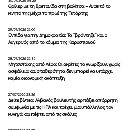
30/07/2026 08:26
Θρίλερ με τη Βρετανίδα στη βαλίτσα – Ανοικτό το
κινητό της μέχρι το πρωί της Τετάρτης
29/07/2026 22:00
Ελπίδα για την Δημοκρατία: Τα ”βρόντηξε” και ο
Αυγερινός από το κόμμα της Καρυστιανού
28/07/2026 22:35
Μητσοτάκης από Λέρο: Οι ακρίτες το γνωρίζουν, χωρίς
ασφάλεια και σταθερότητα δεν μπορεί να υπάρχει
καμία οικονομική ανάπτυξη
27/07/2026 23:36
Δείτε βίντεο: Αλβανός βουλευτής αρπάζει απόρρητη
συμφωνία με τις ΗΠΑ και τρέχει, μία υπάλληλος τον
κυνηγά και πέφτει από τις σκάλες