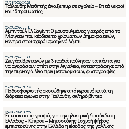
07/08/2026 09:23
Ταϊλάνδη: Μαθητής άνοιξε πυρ σε σχολείο – Επτά νεκροί
και 15 τραυματίες
06/08/2026 00:16
Αμπντούλ Ελ Σαγέντ: Ο μουσουλμάνος γιατρός από το
Μίσιγκαν που κέρδισε το χρίσμα των Δημοκρατικών,
κόντρα στο ισχυρό ισραηλινό λόμπι
06/08/2026 00:08
Ζευγάρι Βρετανών με 3 παιδιά πούλησαν τα πάντα για
να αγοράσουν σπίτι στην Αιγιάλεια, καταστράφηκε από
την πυρκαγιά λίγο πριν μετακομίσουν, φωτογραφίες
05/08/2026 18:58
Ποδοσφαιριστής σκοτώθηκε από κεραυνό κατά τη
διάρκεια αγώνα στην Ταϊλάνδη, σκληρό βίντεο
05/08/2026 18:55
Έπεσαν οι υπογραφές για την ηλεκτρική διασύνδεση
Ελλάδας – Κύπρου – Μητσοτάκης: Ισχυρή ψήφος
εμπιστοσύνης στην Ελλάδα η είσοδος της γαλλικής