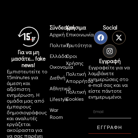
Σύνδεσμοι
Χρήσιμα
Social
Αρχική
Επικοινωνία
Πολιτική
Ταυτότητα
Για να μη
Ελλάδα
Όροι
μασάτε... fake
Εγγραφή
Χρήσης
news!
Οικονομία
Εγγραφείτε για να
Εμπιστευτείτε το
λαμβάνετε
Πολιτική
15minutes για
Διεθνή
ενημερώσεις στο
Απορρήτου
άμεση και
e-mail σας και να
Αθλητικά
αξιόπιστη
είστε πάντοτε
Πολιτική
ενημέρωση. Η
ενημερωμένοι
Cookies
Lifestyle
ομάδα μας από
έμπειρους
War
δημοσιογράφους
Room
και αναλυτές
εργάζεται
ΕΓΓΡΑΦΗ
ακούραστα για
να σας παρέχει