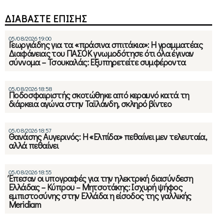
ΔΙΑΒΑΣΤΕ ΕΠΙΣΗΣ
05/08/2026 19:00
Γεωργιάδης για τα «πράσινα σπιτάκια»: Η γραμματέας
Διαφάνειας του ΠΑΣΟΚ γνωμοδότησε ότι όλα έγιναν
σύννομα – Τσουκαλάς: Εξυπηρετείτε συμφέροντα
05/08/2026 18:58
Ποδοσφαιριστής σκοτώθηκε από κεραυνό κατά τη
διάρκεια αγώνα στην Ταϊλάνδη, σκληρό βίντεο
05/08/2026 18:57
Θανάσης Αυγερινός: Η «Ελπίδα» πεθαίνει μεν τελευταία,
αλλά πεθαίνει
05/08/2026 18:55
Έπεσαν οι υπογραφές για την ηλεκτρική διασύνδεση
Ελλάδας – Κύπρου – Μητσοτάκης: Ισχυρή ψήφος
εμπιστοσύνης στην Ελλάδα η είσοδος της γαλλικής
Meridiam