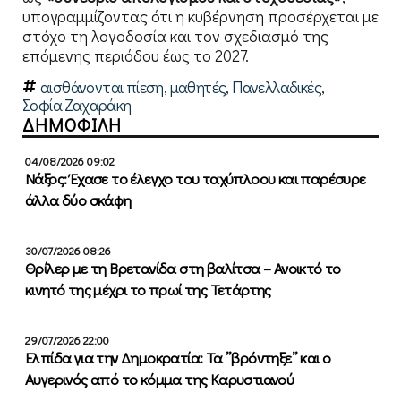
υπογραμμίζοντας ότι η κυβέρνηση προσέρχεται με
στόχο τη λογοδοσία και τον σχεδιασμό της
επόμενης περιόδου έως το 2027.
αισθάνονται πίεση
,
μαθητές
,
Πανελλαδικές
,
Σοφία Ζαχαράκη
ΔΗΜΟΦΙΛΗ
04/08/2026 09:02
Νάξος: Έχασε το έλεγχο του ταχύπλοου και παρέσυρε
άλλα δύο σκάφη
30/07/2026 08:26
Θρίλερ με τη Βρετανίδα στη βαλίτσα – Ανοικτό το
κινητό της μέχρι το πρωί της Τετάρτης
29/07/2026 22:00
Ελπίδα για την Δημοκρατία: Τα ”βρόντηξε” και ο
Αυγερινός από το κόμμα της Καρυστιανού