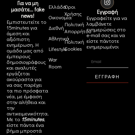
Για να μη
Ελλάδα
Όροι
μασάτε... fake
Εγγραφή
Χρήσης
news!
Οικονομία
Εγγραφείτε για να
Εμπιστευτείτε το
λαμβάνετε
Πολιτική
15minutes για
Διεθνή
ενημερώσεις στο
Απορρήτου
άμεση και
e-mail σας και να
Αθλητικά
αξιόπιστη
είστε πάντοτε
Πολιτική
ενημέρωση. Η
ενημερωμένοι
Cookies
Lifestyle
ομάδα μας από
έμπειρους
War
δημοσιογράφους
Room
και αναλυτές
εργάζεται
ΕΓΓΡΑΦΗ
ακούραστα για
να σας παρέχει
τα πιο πρόσφατα
νέα, με έμφαση
στην αλήθεια και
την
αντικειμενικότητα.
Με το
15minutes
,
είστε πάντα ένα
βήμα μπροστά