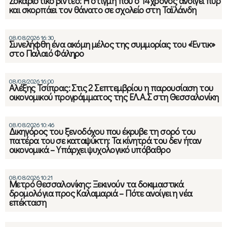
Σοκαριστικό βίντεο: Η στιγμή που ο 14χρονος ανοίγει πυρ
και σκορπάει τον θάνατο σε σχολείο στη Ταϊλάνδη
08/08/2026 16:30
Συνελήφθη ένα ακόμη μέλος της συμμορίας του «Έντικ»
στο Παλαιό Φάληρο
08/08/2026 16:00
Αλέξης Τσίπρας: Στις 2 Σεπτεμβρίου η παρουσίαση του
οικονομικού προγράμματος της ΕΛ.Α.Σ στη Θεσσαλονίκη
08/08/2026 10:46
Δικηγόρος του ξενοδόχου που έκρυβε τη σορό του
πατέρα του σε καταψύκτη: Τα κίνητρά του δεν ήταν
οικονομικά – Υπάρχει ψυχολογικό υπόβαθρο
08/08/2026 10:21
Μετρό Θεσσαλονίκης: Ξεκινούν τα δοκιμαστικά
δρομολόγια προς Καλαμαριά – Πότε ανοίγει η νέα
επέκταση