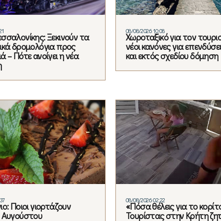
21
08/08/2026 10:08
σσαλονίκης: Ξεκινούν τα
Χωροταξικό για τον τουρισ
ικά δρομολόγια προς
νέοι κανόνες για επενδύσει
 – Πότε ανοίγει η νέα
και εκτός σχεδίου δόμηση
η
37
08/08/2026 02:22
ο: Ποιοι γιορτάζουν
«Πόσα θέλεις για το κορίτσ
 Αυγούστου
Τουρίστας στην Κρήτη ζη