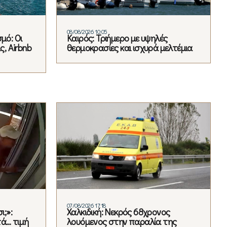
08/08/2026 10:05
μό: Οι
Καιρός: Τριήμερο με υψηλές
ς, Airbnb
θερμοκρασίες και ισχυρά μελτέμια
07/08/2026 17:18
ι;»:
Χαλκιδική: Νεκρός 68χρονος
τά… τιμή
λουόμενος στην παραλία της