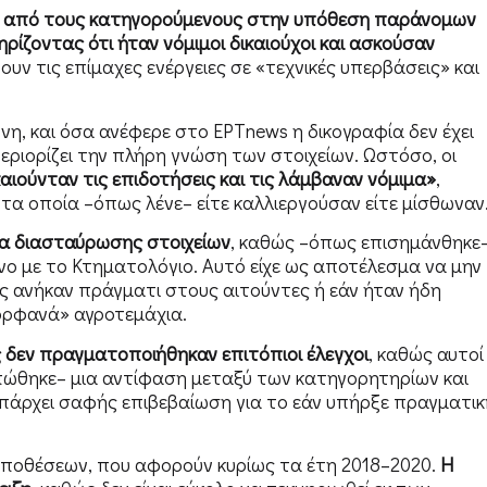
ο από τους κατηγορούμενους στην υπόθεση παράνομων
ίζοντας ότι ήταν νόμιμοι δικαιούχοι και ασκούσαν
ουν τις επίμαχες ενέργειες σε «τεχνικές υπερβάσεις» και
η, και όσα ανέφερε στο ΕΡΤnews η δικογραφία δεν έχει
εριορίζει την πλήρη γνώση των στοιχείων. Ωστόσο, οι
αιούνταν τις επιδοτήσεις και τις λάμβαναν νόμιμα»
,
τα οποία –όπως λένε– είτε καλλιεργούσαν είτε μίσθωναν
ία διασταύρωσης στοιχείων
, καθώς –όπως επισημάνθηκε
ο με το Κτηματολόγιο. Αυτό είχε ως αποτέλεσμα να μην
ις ανήκαν πράγματι στους αιτούντες ή εάν ήταν ήδη
ορφανά» αγροτεμάχια.
 δεν πραγματοποιήθηκαν επιτόπιοι έλεγχοι
, καθώς αυτοί
ιπώθηκε– μια αντίφαση μεταξύ των κατηγορητηρίων και
πάρχει σαφής επιβεβαίωση για το εάν υπήρξε πραγματικ
 υποθέσεων, που αφορούν κυρίως τα έτη 2018–2020.
Η