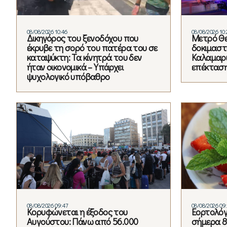
08/08/2026 10:46
08/08/2026 10:
Δικηγόρος του ξενοδόχου που
Μετρό Θε
έκρυβε τη σορό του πατέρα του σε
δοκιμαστ
καταψύκτη: Τα κίνητρά του δεν
Καλαμαριά
ήταν οικονομικά – Υπάρχει
επέκτασ
ψυχολογικό υπόβαθρο
08/08/2026 09:47
08/08/2026 09:
Κορυφώνεται η έξοδος του
Εορτολόγι
Αυγούστου: Πάνω από 56.000
σήμερα 8