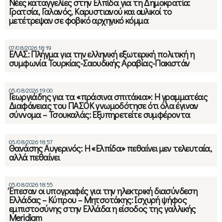
Νέες καταγγελίες στην Ελπίδα για τη Δημοκρατία:
Γρατσία, Γαλανός, Καρυστιανού και αυλικοί το
μετέτρεψαν σε φοβικό αρχηγικό κόμμα
07/08/2026 18:19
ΕΛΑΣ: Πλήγμα για την ελληνική εξωτερική πολιτική η
συμφωνία Τουρκίας-Σαουδικής Αραβίας-Πακιστάν
05/08/2026 19:00
Γεωργιάδης για τα «πράσινα σπιτάκια»: Η γραμματέας
Διαφάνειας του ΠΑΣΟΚ γνωμοδότησε ότι όλα έγιναν
σύννομα – Τσουκαλάς: Εξυπηρετείτε συμφέροντα
05/08/2026 18:57
Θανάσης Αυγερινός: Η «Ελπίδα» πεθαίνει μεν τελευταία,
αλλά πεθαίνει
05/08/2026 18:55
Έπεσαν οι υπογραφές για την ηλεκτρική διασύνδεση
Ελλάδας – Κύπρου – Μητσοτάκης: Ισχυρή ψήφος
εμπιστοσύνης στην Ελλάδα η είσοδος της γαλλικής
Meridiam