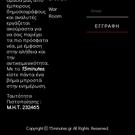
έμπειρους
War
δημοσιογράφους
Room
και αναλυτές
εργάζεται
ΕΓΓΡΑΦΗ
ακούραστα για
να σας παρέχει
τα πιο πρόσφατα
νέα, με έμφαση
στην αλήθεια και
την
αντικειμενικότητα.
Με το
15minutes
,
είστε πάντα ένα
βήμα μπροστά
στην
ενημέρωση
.
Ταυτότητα
Πιστοποίησης :
Μ.Η.Τ. 232465
Copyright ⓒ 15minutes.gr. All Rights Reserved.