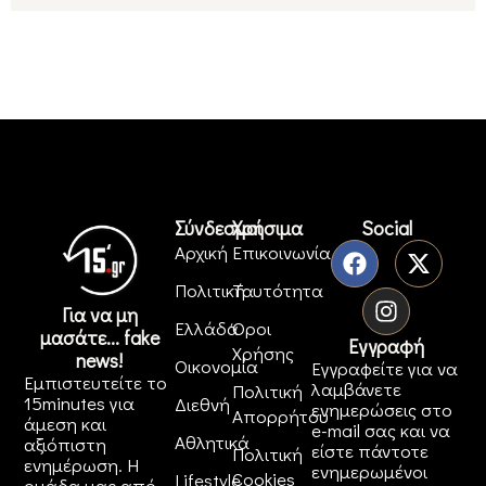
Σύνδεσμοι
Χρήσιμα
Social
Αρχική
Επικοινωνία
Πολιτική
Ταυτότητα
Για να μη
Ελλάδα
Όροι
μασάτε... fake
Εγγραφή
Χρήσης
news!
Οικονομία
Εγγραφείτε για να
Εμπιστευτείτε το
λαμβάνετε
Πολιτική
15minutes για
Διεθνή
ενημερώσεις στο
Απορρήτου
άμεση και
e-mail σας και να
Αθλητικά
αξιόπιστη
είστε πάντοτε
Πολιτική
ενημέρωση. Η
ενημερωμένοι
Cookies
Lifestyle
ομάδα μας από