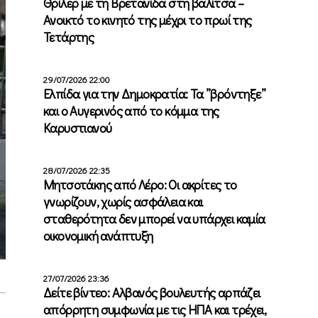
Θρίλερ με τη Βρετανίδα στη βαλίτσα –
Ανοικτό το κινητό της μέχρι το πρωί της
Τετάρτης
29/07/2026 22:00
Ελπίδα για την Δημοκρατία: Τα ”βρόντηξε”
και ο Αυγερινός από το κόμμα της
Καρυστιανού
28/07/2026 22:35
Μητσοτάκης από Λέρο: Οι ακρίτες το
γνωρίζουν, χωρίς ασφάλεια και
σταθερότητα δεν μπορεί να υπάρχει καμία
οικονομική ανάπτυξη
27/07/2026 23:36
Δείτε βίντεο: Αλβανός βουλευτής αρπάζει
απόρρητη συμφωνία με τις ΗΠΑ και τρέχει,