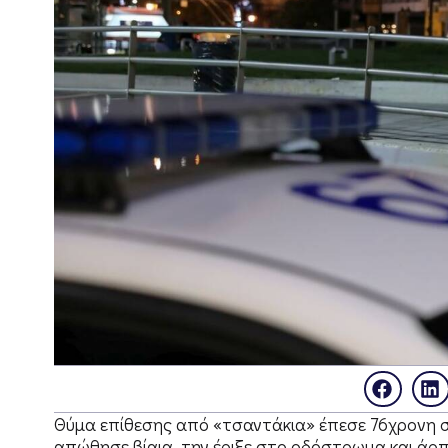
Θύμα επίθεσης από «τσαντάκια» έπεσε 76χρονη 
απώθησε βίαια, την έριξε στο οδόστρωμα και άρπα