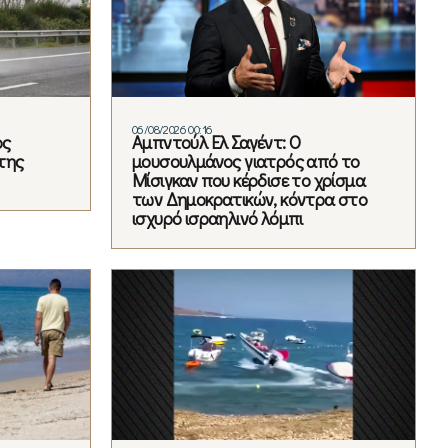
06/08/2026 00:16
ος
Αμπντούλ Ελ Σαγέντ: Ο
της
μουσουλμάνος γιατρός από το
Μίσιγκαν που κέρδισε το χρίσμα
των Δημοκρατικών, κόντρα στο
ισχυρό ισραηλινό λόμπι