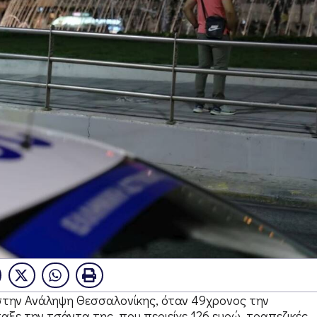
στην Ανάληψη Θεσσαλονίκης, όταν 49χρονος την
ξε την τσάντα της, που περιείχε 126 ευρώ, τραπεζικές