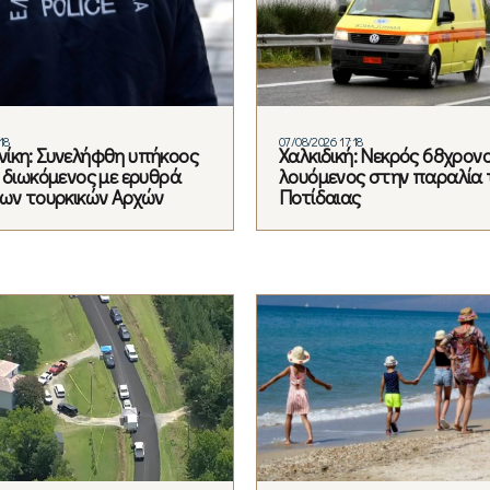
18
07/08/2026 17:18
ίκη: Συνελήφθη υπήκοος
Χαλκιδική: Νεκρός 68χρον
, διωκόμενος με ερυθρά
λουόμενος στην παραλία 
των τουρκικών Αρχών
Ποτίδαιας