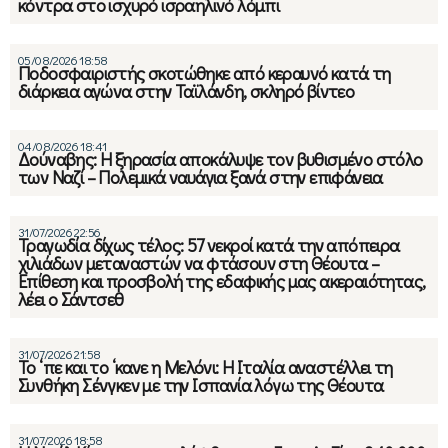
κόντρα στο ισχυρό ισραηλινό λόμπι
05/08/2026 18:58
Ποδοσφαιριστής σκοτώθηκε από κεραυνό κατά τη
διάρκεια αγώνα στην Ταϊλάνδη, σκληρό βίντεο
04/08/2026 18:41
Δούναβης: Η ξηρασία αποκάλυψε τον βυθισμένο στόλο
των Ναζί – Πολεμικά ναυάγια ξανά στην επιφάνεια
31/07/2026 22:56
Τραγωδία δίχως τέλος: 57 νεκροί κατά την απόπειρα
χιλιάδων μεταναστών να φτάσουν στη Θέουτα –
Επίθεση και προσβολή της εδαφικής μας ακεραιότητας,
λέει ο Σάντσεθ
31/07/2026 21:58
Το ‘πε και το ‘κανε η Μελόνι: Η Ιταλία αναστέλλει τη
Συνθήκη Σένγκεν με την Ισπανία λόγω της Θέουτα
31/07/2026 18:58