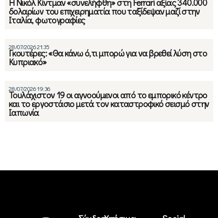
Η Νικόλ Κίντμαν «συνελήφθη» στη Ferrari αξίας 340.000
δολαρίων του επιχειρηματία που ταξίδεψαν μαζί στην
Ιταλία, φωτογραφίες
28/07/2026 21:35
Γκουτέρες: «Θα κάνω ό,τι μπορώ για να βρεθεί λύση στο
Κυπριακό»
28/07/2026 19:36
Τουλάχιστον 19 οι αγνοούμενοι από το εμπορικό κέντρο
και το εργοστάσιο μετά τον καταστροφικό σεισμό στην
Ιαπωνία