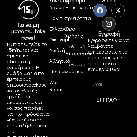
Σύνδεσμοι
Χρήσιμα
Social
Αρχική
Επικοινωνία
Πολιτική
Ταυτότητα
Για να μη
Ελλάδα
Όροι
μασάτε... fake
Εγγραφή
Χρήσης
news!
Οικονομία
Εγγραφείτε για να
Εμπιστευτείτε το
λαμβάνετε
Πολιτική
15minutes για
Διεθνή
ενημερώσεις στο
Απορρήτου
άμεση και
e-mail σας και να
Αθλητικά
αξιόπιστη
είστε πάντοτε
Πολιτική
ενημέρωση. Η
ενημερωμένοι
Cookies
Lifestyle
ομάδα μας από
έμπειρους
War
δημοσιογράφους
Room
και αναλυτές
εργάζεται
ΕΓΓΡΑΦΗ
ακούραστα για
να σας παρέχει
τα πιο πρόσφατα
νέα, με έμφαση
στην αλήθεια και
την
αντικειμενικότητα.