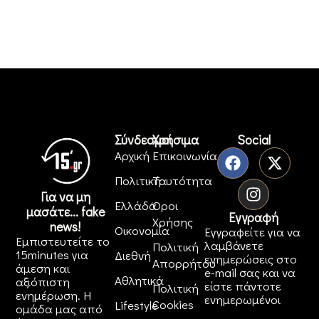
Σύνδεσμοι
Χρήσιμα
Social
Αρχική
Επικοινωνία
Πολιτική
Ταυτότητα
Για να μη
Ελλάδα
Όροι
μασάτε... fake
Εγγραφή
Χρήσης
news!
Οικονομία
Εγγραφείτε για να
Εμπιστευτείτε το
λαμβάνετε
Πολιτική
15minutes για
Διεθνή
ενημερώσεις στο
Απορρήτου
άμεση και
e-mail σας και να
Αθλητικά
αξιόπιστη
είστε πάντοτε
Πολιτική
ενημέρωση. Η
ενημερωμένοι
Cookies
Lifestyle
ομάδα μας από