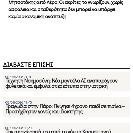
Μητσοτάκης από Λέρο: Οι ακρίτες το γνωρίζουν, χωρίς
ασφάλεια και σταθερότητα δεν μπορεί να υπάρχει
καμία οικονομική ανάπτυξη
ΔΙΑΒΑΣΤΕ ΕΠΙΣΗΣ
08/08/2026 21:31
Τεχνητή Νοημοσύνη: Νέα μοντέλα ΑΙ αναπαράγουν
φυλετικά και έμφυλα στερεότυπα στην ιατρική
08/08/2026 19:45
Τραγωδία στην Πάρο: Πνίγηκε 4χρονο παιδί σε πισίνα –
Προσήχθησαν γονείς και ιδιοκτήτης
08/08/2026 18:20
Την αποχώρησή του από το κόμμα Καρυστιανού