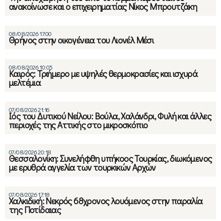
ανακοίνωσε και ο επιχειρηματίας Νίκος Μπρουτζάκη
08/08/2026 17:00
Θρήνος στην οικογένεια του Λιονέλ Μέσι
08/08/2026 10:05
Καιρός: Τριήμερο με υψηλές θερμοκρασίες και ισχυρά
μελτέμια
07/08/2026 21:16
Ιός του Δυτικού Νείλου: Βούλα, Χαλάνδρι, Φυλή και άλλες
περιοχές της Αττικής στο μικροσκόπιο
07/08/2026 20:18
Θεσσαλονίκη: Συνελήφθη υπήκοος Τουρκίας, διωκόμενος
με ερυθρά αγγελία των τουρκικών Αρχών
07/08/2026 17:18
Χαλκιδική: Νεκρός 68χρονος λουόμενος στην παραλία
της Ποτίδαιας