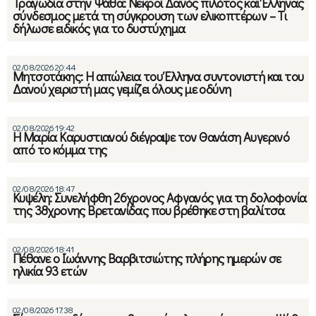
Τραγωδία στην Ψάθα: Νεκροί Δανός πιλότος και Έλληνας
σύνδεσμος μετά τη σύγκρουση των ελικοπτέρων – Τι
δήλωσε ειδικός για το δυστύχημα
02/08/2026 20:44
Μητσοτάκης: Η απώλεια του Έλληνα συντονιστή και του
Δανού χειριστή μας γεμίζει όλους με οδύνη
02/08/2026 19:42
Η Μαρία Καρυστιανού διέγραψε τον Θανάση Αυγερινό
από το κόμμα της
02/08/2026 18:47
Κυψέλη: Συνελήφθη 26χρονος Αφγανός για τη δολοφονία
της 38χρονης Βρετανίδας που βρέθηκε στη βαλίτσα
02/08/2026 18:41
Πέθανε ο Ιωάννης Βαρβιτσιώτης πλήρης ημερών σε
ηλικία 93 ετών
02/08/2026 17:38