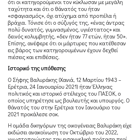
ότι οι κατηγορούμενοι τον κύκλωσαν με μεγάλη
ταχύτητα και ότι ο θάνατός του ήταν
«σφαγιασμός», όχι ατύχημα από προπέλα ή
βράχια. Τόνισε ότι ο σύζυγός της, «ένας άντρας
πολύ δυνατός, γυμνασμένος, υγιέστατος» και
δεινός κολυμβητής, «δεν ήταν 77 ετών, ήταν 50».
Επίσης, ανέφερε ότι οι μάρτυρες που κατέθεσαν
εις βάρος των κατηγορουμένων έχουν δεχθεί
πιέσεις και επιθέσεις.
Ιστορικό της υπόθεσης
Ο Σήφης Βαλυράκης (Χανιά, 12 Μαρτίου 1943 –
Ερέτρια, 24 Ιανουαρίου 2021) ήταν Έλληνας
πολιτικός και ιστορικό στέλεχος του ΠΑΣΟΚ, ο
οποίος υπηρέτησε ως βουλευτής και υπουργός. Ο
θάνατός του στην Ερέτρια τον Ιανουάριο του
2021 προκάλεσε σοκ.
Η ομάδα δικηγόρων της οικογένειας Βαλυράκη είχε
εκδώσει ανακοίνωση τον Οκτώβριο του 2022,
γνωστοποιώντας την εισαγγελική πρόταση περί