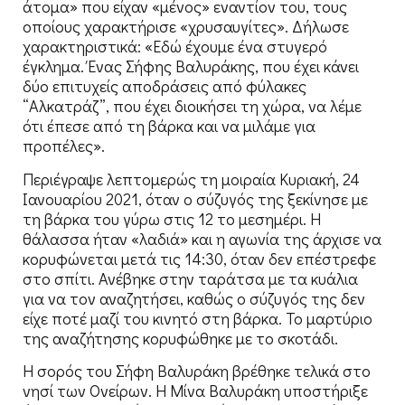
άτομα» που είχαν «μένος» εναντίον του, τους
οποίους χαρακτήρισε «χρυσαυγίτες». Δήλωσε
χαρακτηριστικά: «Εδώ έχουμε ένα στυγερό
έγκλημα. Ένας Σήφης Βαλυράκης, που έχει κάνει
δύο επιτυχείς αποδράσεις από φύλακες
“Αλκατράζ”, που έχει διοικήσει τη χώρα, να λέμε
ότι έπεσε από τη βάρκα και να μιλάμε για
προπέλες».
Περιέγραψε λεπτομερώς τη μοιραία Κυριακή, 24
Ιανουαρίου 2021, όταν ο σύζυγός της ξεκίνησε με
τη βάρκα του γύρω στις 12 το μεσημέρι. Η
θάλασσα ήταν «λαδιά» και η αγωνία της άρχισε να
κορυφώνεται μετά τις 14:30, όταν δεν επέστρεφε
στο σπίτι. Ανέβηκε στην ταράτσα με τα κυάλια
για να τον αναζητήσει, καθώς ο σύζυγός της δεν
είχε ποτέ μαζί του κινητό στη βάρκα. Το μαρτύριο
της αναζήτησης κορυφώθηκε με το σκοτάδι.
Η σορός του Σήφη Βαλυράκη βρέθηκε τελικά στο
νησί των Ονείρων. Η Μίνα Βαλυράκη υποστήριξε