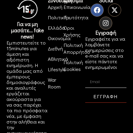
Σύνδεσμοι
Χρήσιμα
Social
Αρχική
Επικοινωνία
Πολιτική
Ταυτότητα
Για να μη
Ελλάδα
Όροι
μασάτε... fake
Εγγραφή
Χρήσης
news!
Οικονομία
Εγγραφείτε για να
Εμπιστευτείτε το
λαμβάνετε
Πολιτική
15minutes για
Διεθνή
ενημερώσεις στο
Απορρήτου
άμεση και
e-mail σας και να
Αθλητικά
αξιόπιστη
είστε πάντοτε
Πολιτική
ενημέρωση. Η
ενημερωμένοι
Cookies
Lifestyle
ομάδα μας από
έμπειρους
War
δημοσιογράφους
Room
και αναλυτές
εργάζεται
ΕΓΓΡΑΦΗ
ακούραστα για
να σας παρέχει
τα πιο πρόσφατα
νέα, με έμφαση
στην αλήθεια και
την
αντικειμενικότητα.