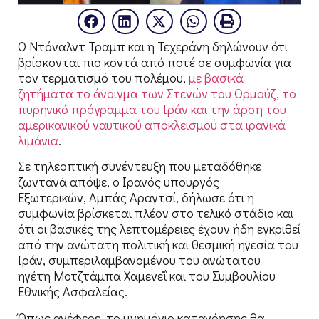
Ο Ντόναλντ Τραμπ και η Τεχεράνη δηλώνουν ότι
βρίσκονται πιο κοντά από ποτέ σε συμφωνία για
τον τερματισμό του πολέμου,
με βασικά
ζητήματα το άνοιγμα των Στενών του Ορμούζ, το
πυρηνικό πρόγραμμα του Ιράν και την άρση του
αμερικανικού ναυτικού αποκλεισμού στα ιρανικά
λιμάνια
.
Σε τηλεοπτική συνέντευξη που μεταδόθηκε
ζωντανά απόψε, ο Ιρανός υπουργός
Εξωτερικών, Αμπάς Αραγτσί, δήλωσε ότι η
συμφωνία βρίσκεται πλέον στο τελικό στάδιο και
ότι οι βασικές της λεπτομέρειες έχουν ήδη εγκριθεί
από την ανώτατη πολιτική και θεσμική ηγεσία του
Ιράν, συμπεριλαμβανομένου του ανώτατου
ηγέτη Μοτζτάμπα Χαμενεΐ και του Συμβουλίου
Εθνικής Ασφαλείας.
Όπως ανέφερε, το μνημόνιο κατανόησης θα