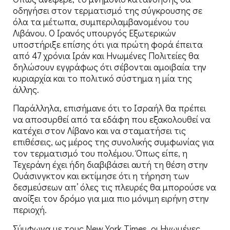
οδηγήσει στον τερματισμό της σύγκρουσης σε
όλα τα μέτωπα, συμπεριλαμβανομένου του
Λιβάνου. Ο Ιρανός υπουργός Εξωτερικών
υποστήριξε επίσης ότι για πρώτη φορά έπειτα
από 47 χρόνια Ιράν και Ηνωμένες Πολιτείες θα
δηλώσουν εγγράφως ότι σέβονται αμοιβαία την
κυριαρχία και το πολιτικό σύστημα η μία της
άλλης.
Παράλληλα, επισήμανε ότι το Ισραήλ θα πρέπει
να αποσυρθεί από τα εδάφη που εξακολουθεί να
κατέχει στον Λίβανο και να σταματήσει τις
επιθέσεις, ως μέρος της συνολικής συμφωνίας για
τον τερματισμό του πολέμου. Όπως είπε, η
Τεχεράνη έχει ήδη διαβιβάσει αυτή τη θέση στην
Ουάσινγκτον και εκτίμησε ότι η τήρηση των
δεσμεύσεων απ’ όλες τις πλευρές θα μπορούσε να
ανοίξει τον δρόμο για μια πιο μόνιμη ειρήνη στην
περιοχή.
Σύμφωνα με τους New York Times, οι Ηνωμένες