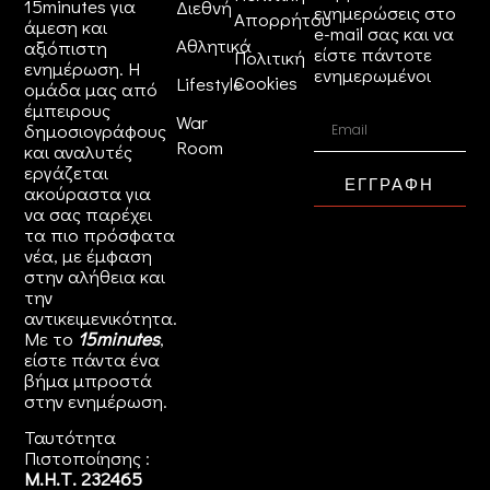
15minutes για
Διεθνή
ενημερώσεις στο
Απορρήτου
άμεση και
e-mail σας και να
Αθλητικά
αξιόπιστη
είστε πάντοτε
Πολιτική
ενημέρωση. Η
ενημερωμένοι
Cookies
Lifestyle
ομάδα μας από
έμπειρους
War
δημοσιογράφους
Room
και αναλυτές
εργάζεται
ΕΓΓΡΑΦΗ
ακούραστα για
να σας παρέχει
τα πιο πρόσφατα
νέα, με έμφαση
στην αλήθεια και
την
αντικειμενικότητα.
Με το
15minutes
,
είστε πάντα ένα
βήμα μπροστά
στην
ενημέρωση
.
Ταυτότητα
Πιστοποίησης :
Μ.Η.Τ. 232465