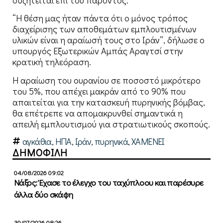
“Η θέση μας ήταν πάντα ότι ο μόνος τρόπος
διαχείρισης των αποθεμάτων εμπλουτισμένων
υλικών είναι η αραίωσή τους στο Ιράν”, δήλωσε ο
υπουργός Εξωτερικών Αμπάς Αραγτσί στην
κρατική τηλεόραση.
Η αραίωση του ουρανίου σε ποσοστό μικρότερο
του 5%, που απέχει μακράν από το 90% που
απαιτείται για την κατασκευή πυρηνικής βόμβας,
θα επέτρεπε να απομακρυνθεί σημαντικά η
απειλή εμπλουτισμού για στρατιωτικούς σκοπούς.
αγκάθια
,
ΗΠΑ
,
Ιράν
,
πυρηνικά
,
ΧΑΜΕΝΕΙ
ΔΗΜΟΦΙΛΗ
04/08/2026 09:02
Νάξος: Έχασε το έλεγχο του ταχύπλοου και παρέσυρε
άλλα δύο σκάφη
30/07/2026 08:26