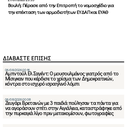
Βουλή: Πέρασε από την Επιτροπή το νομοσχέδιο για
την επέκταση των αρμοδιοτήτων ΕΥΔΑΠ και ΕΥΑΘ
ΔΙΑΒΑΣΤΕ ΕΠΙΣΗΣ
06/08/2026 00:16
Αμπντούλ Ελ Σαγέντ: Ο μουσουλμάνος γιατρός από το
Μίσιγκαν που κέρδισε το χρίσμα των Δημοκρατικών,
κόντρα στο ισχυρό ισραηλινό λόμπι
06/08/2026 00:08
Ζευγάρι Βρετανών με 3 παιδιά πούλησαν τα πάντα για
να αγοράσουν σπίτι στην Αιγιάλεια, καταστράφηκε από
την πυρκαγιά λίγο πριν μετακομίσουν, φωτογραφίες