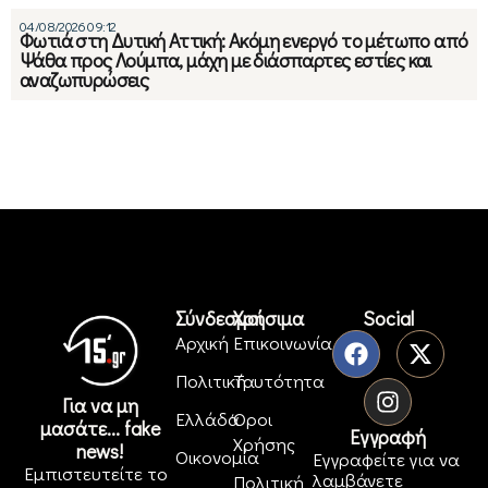
04/08/2026 09:12
Φωτιά στη Δυτική Αττική: Ακόμη ενεργό το μέτωπο από
Ψάθα προς Λούμπα, μάχη με διάσπαρτες εστίες και
αναζωπυρώσεις
Σύνδεσμοι
Χρήσιμα
Social
Αρχική
Επικοινωνία
Πολιτική
Ταυτότητα
Για να μη
Ελλάδα
Όροι
μασάτε... fake
Εγγραφή
Χρήσης
news!
Οικονομία
Εγγραφείτε για να
Εμπιστευτείτε το
λαμβάνετε
Πολιτική