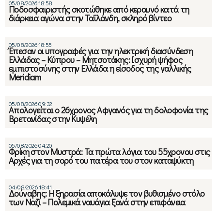
05/08/2026 18:58
Ποδοσφαιριστής σκοτώθηκε από κεραυνό κατά τη
διάρκεια αγώνα στην Ταϊλάνδη, σκληρό βίντεο
05/08/2026 18:55
Έπεσαν οι υπογραφές για την ηλεκτρική διασύνδεση
Ελλάδας – Κύπρου – Μητσοτάκης: Ισχυρή ψήφος
εμπιστοσύνης στην Ελλάδα η είσοδος της γαλλικής
Meridiam
05/08/2026 09:32
Απολογείται ο 26χρονος Αφγανός για τη δολοφονία της
Βρετανίδας στην Κυψέλη
05/08/2026 04:20
Φρίκη στον Μυστρά: Τα πρώτα λόγια του 55χρονου στις
Αρχές για τη σορό του πατέρα του στον καταψύκτη
04/08/2026 18:41
Δούναβης: Η ξηρασία αποκάλυψε τον βυθισμένο στόλο
των Ναζί – Πολεμικά ναυάγια ξανά στην επιφάνεια