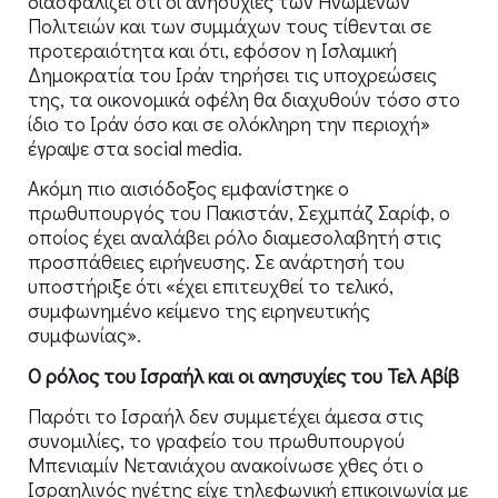
διασφαλίζει ότι οι ανησυχίες των Ηνωμένων
Πολιτειών και των συμμάχων τους τίθενται σε
προτεραιότητα και ότι, εφόσον η Ισλαμική
Δημοκρατία του Ιράν τηρήσει τις υποχρεώσεις
της, τα οικονομικά οφέλη θα διαχυθούν τόσο στο
ίδιο το Ιράν όσο και σε ολόκληρη την περιοχή»
έγραψε στα social media.
Ακόμη πιο αισιόδοξος εμφανίστηκε ο
πρωθυπουργός του Πακιστάν, Σεχμπάζ Σαρίφ, ο
οποίος έχει αναλάβει ρόλο διαμεσολαβητή στις
προσπάθειες ειρήνευσης. Σε ανάρτησή του
υποστήριξε ότι «έχει επιτευχθεί το τελικό,
συμφωνημένο κείμενο της ειρηνευτικής
συμφωνίας».
Ο ρόλος του Ισραήλ και οι ανησυχίες του Τελ Αβίβ
Παρότι το Ισραήλ δεν συμμετέχει άμεσα στις
συνομιλίες, το γραφείο του πρωθυπουργού
Μπενιαμίν Νετανιάχου ανακοίνωσε χθες ότι ο
Ισραηλινός ηγέτης είχε τηλεφωνική επικοινωνία με