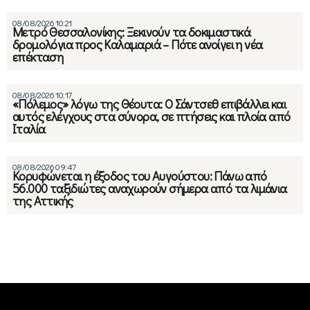
08/08/2026 10:21
Μετρό Θεσσαλονίκης: Ξεκινούν τα δοκιμαστικά
δρομολόγια προς Καλαμαριά – Πότε ανοίγει η νέα
επέκταση
08/08/2026 10:17
«Πόλεμος» λόγω της Θέουτα: Ο Σάντσεθ επιβάλλει και
αυτός ελέγχους στα σύνορα, σε πτήσεις και πλοία από
Ιταλία
08/08/2026 09:47
Κορυφώνεται η έξοδος του Αυγούστου: Πάνω από
56.000 ταξιδιώτες αναχωρούν σήμερα από τα λιμάνια
της Αττικής