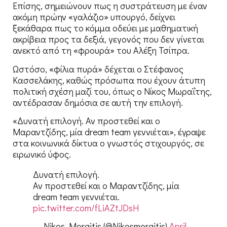
Επίσης, σημειώνουν πως η συστράτευση με έναν
ακόμη πρώην «γαλάζιο» υπουργό, δείχνει
ξεκάθαρα πως το κόμμα οδεύει με μαθηματική
ακρίβεια προς τα δεξιά, γεγονός που δεν γίνεται
ανεκτό από τη «φρουρά» του Αλέξη Τσίπρα.
Ωστόσο, «φίλια πυρά» δέχεται ο Στέφανος
Κασσελάκης, καθώς πρόσωπα που έχουν άτυπη
πολιτική σχέση μαζί του, όπως ο Νίκος Μωραΐτης,
αντέδρασαν δημόσια σε αυτή την επιλογή.
«Δυνατή επιλογή. Αν προστεθεί και ο
Μαραντζίδης, μία dream team γεννιέται», έγραψε
στα κοινωνικά δίκτυα ο γνωστός στιχουργός, σε
ειρωνικό ύφος.
Δυνατή επιλογή.
Αν προστεθεί και ο Μαραντζίδης, μία
dream team γεννιέται.
pic.twitter.com/fLiAZtJDsH
— Nikos Moraitis (@Nikosmoraitis)
April