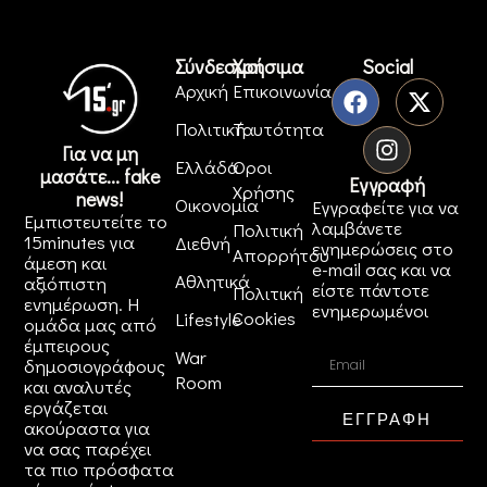
Σύνδεσμοι
Χρήσιμα
Social
Αρχική
Επικοινωνία
Πολιτική
Ταυτότητα
Για να μη
Ελλάδα
Όροι
μασάτε... fake
Εγγραφή
Χρήσης
news!
Οικονομία
Εγγραφείτε για να
Εμπιστευτείτε το
λαμβάνετε
Πολιτική
15minutes για
Διεθνή
ενημερώσεις στο
Απορρήτου
άμεση και
e-mail σας και να
Αθλητικά
αξιόπιστη
είστε πάντοτε
Πολιτική
ενημέρωση. Η
ενημερωμένοι
Cookies
Lifestyle
ομάδα μας από
έμπειρους
War
δημοσιογράφους
Room
και αναλυτές
εργάζεται
ΕΓΓΡΑΦΗ
ακούραστα για
να σας παρέχει
τα πιο πρόσφατα