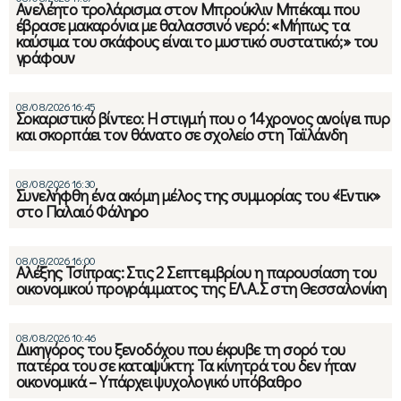
Ανελέητο τρολάρισμα στον Μπρούκλιν Μπέκαμ που
έβρασε μακαρόνια με θαλασσινό νερό: «Μήπως τα
καύσιμα του σκάφους είναι το μυστικό συστατικό;» του
γράφουν
08/08/2026 16:45
Σοκαριστικό βίντεο: Η στιγμή που ο 14χρονος ανοίγει πυρ
και σκορπάει τον θάνατο σε σχολείο στη Ταϊλάνδη
08/08/2026 16:30
Συνελήφθη ένα ακόμη μέλος της συμμορίας του «Έντικ»
στο Παλαιό Φάληρο
08/08/2026 16:00
Αλέξης Τσίπρας: Στις 2 Σεπτεμβρίου η παρουσίαση του
οικονομικού προγράμματος της ΕΛ.Α.Σ στη Θεσσαλονίκη
08/08/2026 10:46
Δικηγόρος του ξενοδόχου που έκρυβε τη σορό του
πατέρα του σε καταψύκτη: Τα κίνητρά του δεν ήταν
οικονομικά – Υπάρχει ψυχολογικό υπόβαθρο