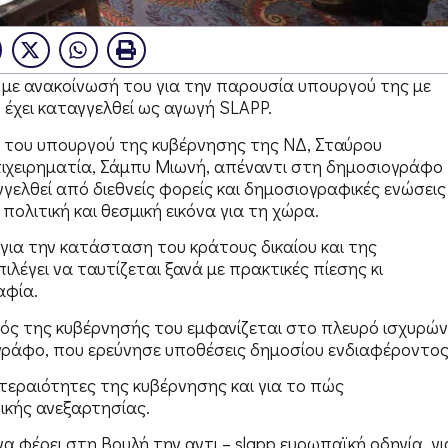
 με ανακοίνωσή του για την παρουσία υπουργού της με
 έχει καταγγελθεί ως αγωγή SLAPP.
α του υπουργού της κυβέρνησης της ΝΔ, Σταύρου
χειρηματία, Σάμπυ Μιωνή, απέναντι στη δημοσιογράφο
γελθεί από διεθνείς φορείς και δημοσιογραφικές ενώσεις
πολιτική και θεσμική εικόνα για τη χώρα.
 για την κατάσταση του κράτους δικαίου και της
λέγει να ταυτίζεται ξανά με πρακτικές πίεσης κι
αφία.
ργός της κυβέρνησής του εμφανίζεται στο πλευρό ισχυρών
γράφο, που ερεύνησε υποθέσεις δημοσίου ενδιαφέροντος
οτεραιότητες της κυβέρνησης και για το πώς
ικής ανεξαρτησίας.
 φέρει στη Βουλή την αντι – slapp ευρωπαϊκή οδηγία, γι