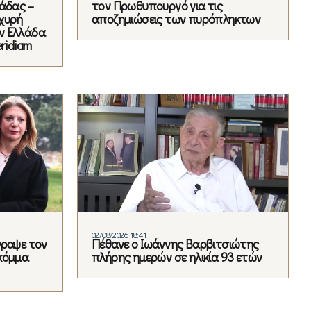
άδας –
τον Πρωθυπουργό για τις
χυρή
αποζημιώσεις των πυρόπληκτων
ν Ελλάδα
ridiam
02/08/2026 18:41
γραψε τον
Πέθανε ο Ιωάννης Βαρβιτσιώτης
κόμμα
πλήρης ημερών σε ηλικία 93 ετών