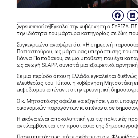
[wpsummarize]Εγκαλεί την κυβέρνηση ο ΣΥΡΙΖΑ-ΠΣ
την ιδιότητα του μάρτυρα κατηγορίας σε δίκη που
Συγκεκριμένα αναφέρει ότι: «Η σημερινή παρουσί
Παπασταύρου, ως μάρτυρας υπεράσπισης του επι
Γιάννα Παπαδάκου, σε μια υπόθεση που έχει καταγ
ως αγωγή SLAPP, συνιστά μια εξαιρετικά αρνητική 
Σε μια περίοδο όπου η Ελλάδα εγκαλείται διεθνώς
ελευθερίας του Τύπου, η κυβέρνηση Μητσοτάκη επι
εκφοβισμού απέναντι στην ερευνητική δημοσιογρ
Ο κ. Μητσοτάκης οφείλει να εξηγήσει γιατί υπου
οικονομικών παραγόντων κι απέναντι σε δημοσιο
Η εικόνα είναι αποκαλυπτική για τις πολιτικές πρ
αντιλαμβάνεται την προστασία της δημοσιογραφ
Παρεμπιπτόντως, πότε σκέφτεται ο κ. Φλωρίδης να