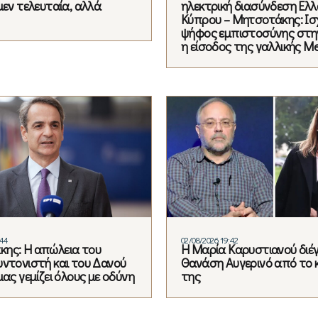
μεν τελευταία, αλλά
ηλεκτρική διασύνδεση Ελλ
Κύπρου – Μητσοτάκης: Ισ
ψήφος εμπιστοσύνης στη
η είσοδος της γαλλικής Me
:44
02/08/2026 19:42
ης: Η απώλεια του
Η Μαρία Καρυστιανού διέ
υντονιστή και του Δανού
Θανάση Αυγερινό από το 
μας γεμίζει όλους με οδύνη
της