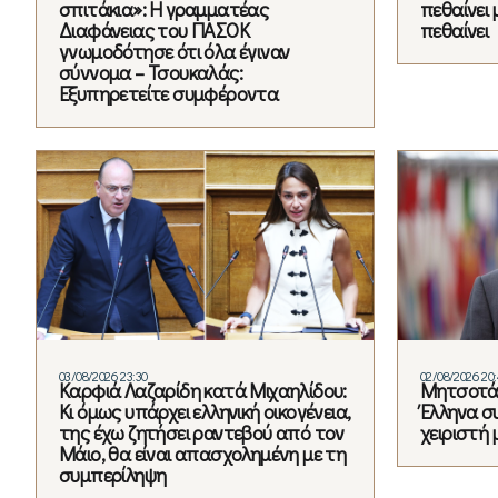
σπιτάκια»: Η γραμματέας
πεθαίνει 
Διαφάνειας του ΠΑΣΟΚ
πεθαίνει
γνωμοδότησε ότι όλα έγιναν
σύννομα – Τσουκαλάς:
Εξυπηρετείτε συμφέροντα
03/08/2026 23:30
02/08/2026 20
Καρφιά Λαζαρίδη κατά Μιχαηλίδου:
Μητσοτάκ
Κι όμως υπάρχει ελληνική οικογένεια,
Έλληνα σ
της έχω ζητήσει ραντεβού από τον
χειριστή 
Μάιο, θα είναι απασχολημένη με τη
συμπερίληψη