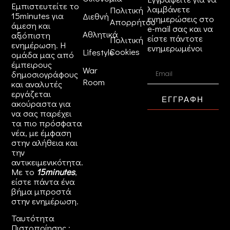
Εμπιστευτείτε το
λαμβάνετε
Πολιτική
15minutes για
Διεθνή
ενημερώσεις στο
Απορρήτου
άμεση και
e-mail σας και να
Αθλητικά
αξιόπιστη
είστε πάντοτε
Πολιτική
ενημέρωση. Η
ενημερωμένοι
Cookies
Lifestyle
ομάδα μας από
έμπειρους
War
δημοσιογράφους
Room
και αναλυτές
εργάζεται
ΕΓΓΡΑΦΗ
ακούραστα για
να σας παρέχει
τα πιο πρόσφατα
νέα, με έμφαση
στην αλήθεια και
την
αντικειμενικότητα.
Με το
15minutes
,
είστε πάντα ένα
βήμα μπροστά
στην
ενημέρωση
.
Ταυτότητα
Πιστοποίησης :