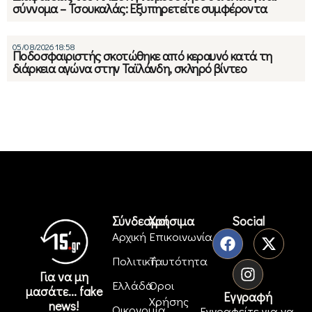
σύννομα – Τσουκαλάς: Εξυπηρετείτε συμφέροντα
05/08/2026 18:58
Ποδοσφαιριστής σκοτώθηκε από κεραυνό κατά τη
διάρκεια αγώνα στην Ταϊλάνδη, σκληρό βίντεο
Σύνδεσμοι
Χρήσιμα
Social
Αρχική
Επικοινωνία
Πολιτική
Ταυτότητα
Για να μη
Ελλάδα
Όροι
μασάτε... fake
Εγγραφή
Χρήσης
news!
Οικονομία
Εγγραφείτε για να