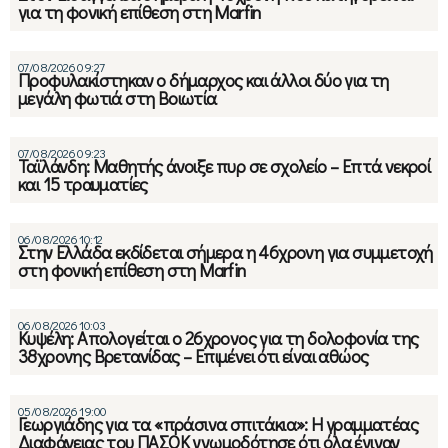
για τη φονική επίθεση στη Marfin
07/08/2026 09:27
Προφυλακίστηκαν ο δήμαρχος και άλλοι δύο για τη
μεγάλη φωτιά στη Βοιωτία
07/08/2026 09:23
Ταϊλάνδη: Μαθητής άνοιξε πυρ σε σχολείο – Επτά νεκροί
και 15 τραυματίες
06/08/2026 10:12
Στην Ελλάδα εκδίδεται σήμερα η 46χρονη για συμμετοχή
στη φονική επίθεση στη Marfin
06/08/2026 10:03
Κυψέλη: Απολογείται ο 26χρονος για τη δολοφονία της
38χρονης Βρετανίδας – Επιμένει ότι είναι αθώος
05/08/2026 19:00
Γεωργιάδης για τα «πράσινα σπιτάκια»: Η γραμματέας
Διαφάνειας του ΠΑΣΟΚ γνωμοδότησε ότι όλα έγιναν