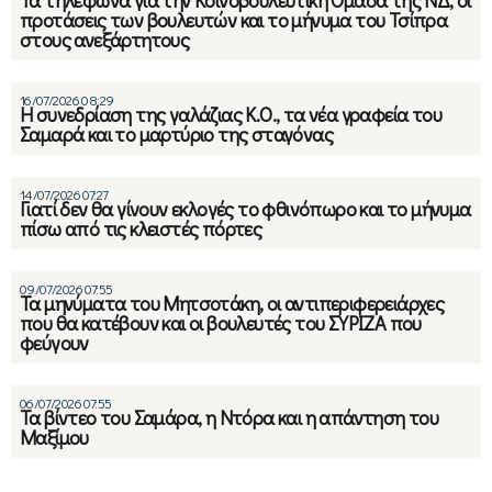
Τα τηλέφωνα για την Κοινοβουλευτική Ομάδα της ΝΔ, οι
προτάσεις των βουλευτών και το μήνυμα του Τσίπρα
στους ανεξάρτητους
16/07/2026 08:29
Η συνεδρίαση της γαλάζιας Κ.Ο., τα νέα γραφεία του
Σαμαρά και το μαρτύριο της σταγόνας
14/07/2026 07:27
Γιατί δεν θα γίνουν εκλογές το φθινόπωρο και το μήνυμα
πίσω από τις κλειστές πόρτες
09/07/2026 07:55
Τα μηνύματα του Μητσοτάκη, οι αντιπεριφερειάρχες
που θα κατέβουν και οι βουλευτές του ΣΥΡΙΖΑ που
φεύγουν
06/07/2026 07:55
Τα βίντεο του Σαμάρα, η Ντόρα και η απάντηση του
Μαξίμου