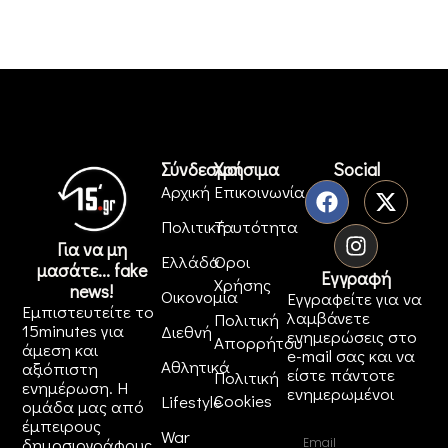
Σύνδεσμοι
Χρήσιμα
Social
Αρχική
Επικοινωνία
Πολιτική
Ταυτότητα
Για να μη
Ελλάδα
Όροι
μασάτε... fake
Εγγραφή
Χρήσης
news!
Οικονομία
Εγγραφείτε για να
Εμπιστευτείτε το
λαμβάνετε
Πολιτική
15minutes για
Διεθνή
ενημερώσεις στο
Απορρήτου
άμεση και
e-mail σας και να
Αθλητικά
αξιόπιστη
είστε πάντοτε
Πολιτική
ενημέρωση. Η
ενημερωμένοι
Cookies
Lifestyle
ομάδα μας από
έμπειρους
War
δημοσιογράφους