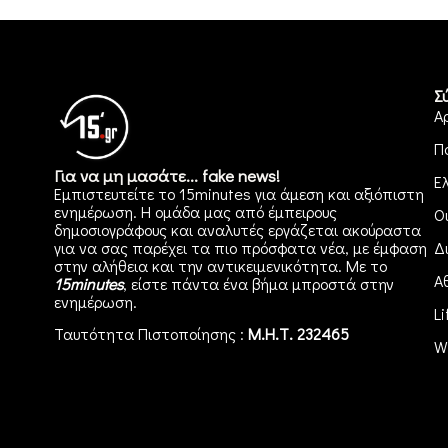
Σ
Α
Π
Για να μη μασάτε... fake news!
Ε
Εμπιστευτείτε το 15minutes για άμεση και αξιόπιστη
ενημέρωση. Η ομάδα μας από έμπειρους
Ο
δημοσιογράφους και αναλυτές εργάζεται ακούραστα
για να σας παρέχει τα πιο πρόσφατα νέα, με έμφαση
Δ
στην αλήθεια και την αντικειμενικότητα. Με το
Α
15minutes
, είστε πάντα ένα βήμα μπροστά στην
ενημέρωση
.
Li
Ταυτότητα Πιστοποίησης :
Μ.Η.Τ. 232465
W