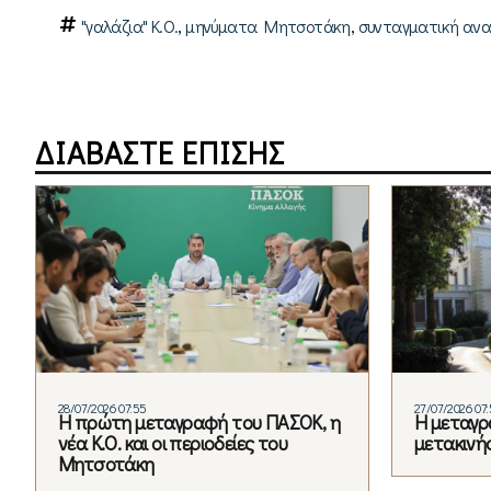
,
,
"γαλάζια" Κ.Ο.
μηνύματα Μητσοτάκη
συνταγματική αν
ΔΙΑΒΑΣΤΕ ΕΠΙΣΗΣ
28/07/2026 07:55
27/07/2026 07
Η πρώτη μεταγραφή του ΠΑΣΟΚ, η
Η μεταγρα
νέα Κ.Ο. και οι περιοδείες του
μετακινή
Μητσοτάκη