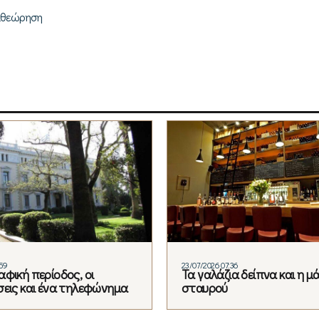
αθεώρηση
:59
23/07/2026 07:36
φική περίοδος, οι
Τα γαλάζια δείπνα και η μ
σεις και ένα τηλεφώνημα
σταυρού