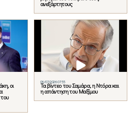
ανεξάρτητους
06/07/2026 07:55
κη, οι
Τα βίντεο του Σαμάρα, η Ντόρα και
α
η απάντηση του Μαξίμου
 του