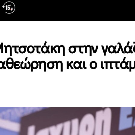
ητσοτάκη στην γαλάζι
αθεώρηση και ο ιπτά