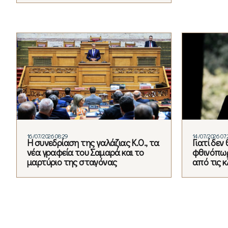
16/07/2026 08:29
14/07/2026 07:
Η συνεδρίαση της γαλάζιας Κ.Ο., τα
Γιατί δεν
νέα γραφεία του Σαμαρά και το
φθινόπωρ
μαρτύριο της σταγόνας
από τις 