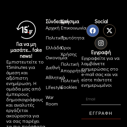
Σύνδεσμοι
Χρήσιμα
Social
Αρχική
Επικοινωνία
Πολιτική
Ταυτότητα
Για να μη
Ελλάδα
Όροι
μασάτε... fake
Εγγραφή
Χρήσης
news!
Οικονομία
Εγγραφείτε για να
Εμπιστευτείτε το
λαμβάνετε
Πολιτική
15minutes για
Διεθνή
ενημερώσεις στο
Απορρήτου
άμεση και
e-mail σας και να
Αθλητικά
αξιόπιστη
είστε πάντοτε
Πολιτική
ενημέρωση. Η
ενημερωμένοι
Cookies
Lifestyle
ομάδα μας από
έμπειρους
War
δημοσιογράφους
Room
και αναλυτές
εργάζεται
ΕΓΓΡΑΦΗ
ακούραστα για
να σας παρέχει
τα πιο πρόσφατα