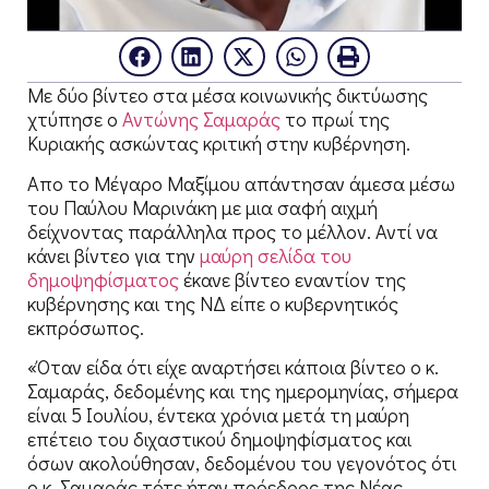
Με δύο βίντεο στα μέσα κοινωνικής δικτύωσης
χτύπησε ο
Αντώνης Σαμαράς
το πρωί της
Κυριακής ασκώντας κριτική στην κυβέρνηση.
Απο το Μέγαρο Μαξίμου απάντησαν άμεσα μέσω
του Παύλου Μαρινάκη με μια σαφή αιχμή
δείχνοντας παράλληλα προς το μέλλον. Αντί να
κάνει βίντεο για την
μαύρη σελίδα του
δημοψηφίσματος
έκανε βίντεο εναντίον της
κυβέρνησης και της ΝΔ είπε ο κυβερνητικός
εκπρόσωπος.
«Όταν είδα ότι είχε αναρτήσει κάποια βίντεο ο κ.
Σαμαράς, δεδομένης και της ημερομηνίας, σήμερα
είναι 5 Ιουλίου, έντεκα χρόνια μετά τη μαύρη
επέτειο του διχαστικού δημοψηφίσματος και
όσων ακολούθησαν, δεδομένου του γεγονότος ότι
ο κ. Σαμαράς τότε ήταν πρόεδρος της Νέας