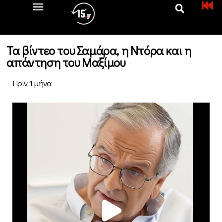
Τα βίντεο του Σαμάρα, η Ντόρα και η
απάντηση του Μαξίμου
Πριν 1 μήνα