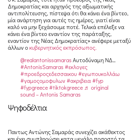
Δημοκρατίας και αρχηγός της αξιωματικής
αντιπολίτευσης, πίστεψα ότι θα κάνει ένα βίντεο,
μία ανάρτηση για αυτές τις ημέρες, γιατί είναι
καλό να μην ξεχάσουμε ποτέ. Τελικά επέλεξε να
κάνει ένα βίντεο εναντίον της παράταξης,
εναντίον της Νέας Δημοκρατίας» ανέφερε μεταξύ
άλλων ο
κυβερνητικός εκπρόσωπος.
@realantonissamaras
Αυτοδύναμη ΝΔ…
#AntonisSamaras
#εκλογες
#προεδροςεδεσσαικου
#εγωπουκολλάω
#γαμοςομοφυλων
#ακριβεια
#fyp
#fypgreece
#tiktokgreece
♬ original
sound – Antonis Samaras
Ψηφοδέλτια
Παντως Αντώνης Σαμαράς συνεχίζει ακάθεκτος
και έχει συμπληρώσει κατα μεγάλο ποσοστό τα