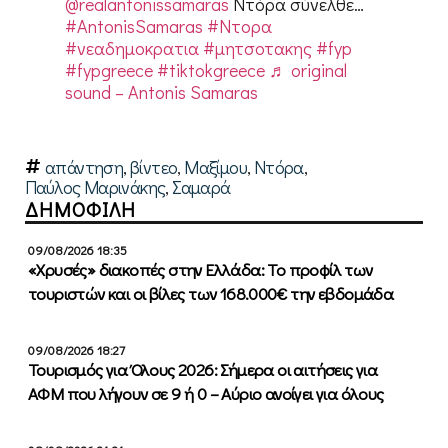
@realantonissamaras
Ντόρα σύνελθε…
#AntonisSamaras
#Ντορα
#νεαδημοκρατια
#μητσοτακης
#fyp
#fypgreece
#tiktokgreece
♬ original
sound – Antonis Samaras
απάντηση
,
βίντεο
,
Μαξίμου
,
Ντόρα
,
Παύλος Μαρινάκης
,
Σαμαρά
ΔΗΜΟΦΙΛΗ
09/08/2026 18:35
«Χρυσές» διακοπές στην Ελλάδα: Το προφίλ των
τουριστών και οι βίλες των 168.000€ την εβδομάδα
09/08/2026 18:27
Τουρισμός για Όλους 2026: Σήμερα οι αιτήσεις για
ΑΦΜ που λήγουν σε 9 ή 0 – Αύριο ανοίγει για όλους