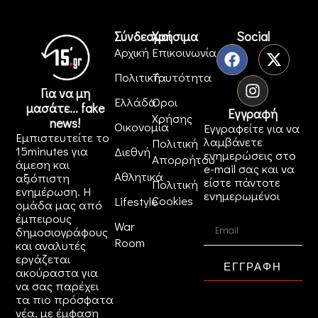
Σύνδεσμοι
Χρήσιμα
Social
Αρχική
Επικοινωνία
Πολιτική
Ταυτότητα
Για να μη
Ελλάδα
Όροι
μασάτε... fake
Εγγραφή
Χρήσης
news!
Οικονομία
Εγγραφείτε για να
Εμπιστευτείτε το
λαμβάνετε
Πολιτική
15minutes για
Διεθνή
ενημερώσεις στο
Απορρήτου
άμεση και
e-mail σας και να
Αθλητικά
αξιόπιστη
είστε πάντοτε
Πολιτική
ενημέρωση. Η
ενημερωμένοι
Cookies
Lifestyle
ομάδα μας από
έμπειρους
War
δημοσιογράφους
Room
και αναλυτές
εργάζεται
ΕΓΓΡΑΦΗ
ακούραστα για
να σας παρέχει
τα πιο πρόσφατα
νέα, με έμφαση