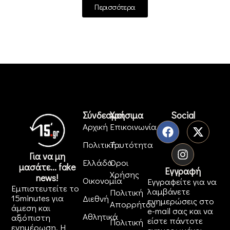
Περισσότερα
Σύνδεσμοι
Χρήσιμα
Social
Αρχική
Επικοινωνία
Πολιτική
Ταυτότητα
Για να μη
Ελλάδα
Όροι
μασάτε... fake
Εγγραφή
Χρήσης
news!
Οικονομία
Εγγραφείτε για να
Εμπιστευτείτε το
λαμβάνετε
Πολιτική
15minutes για
Διεθνή
ενημερώσεις στο
Απορρήτου
άμεση και
e-mail σας και να
Αθλητικά
αξιόπιστη
είστε πάντοτε
Πολιτική
ενημέρωση. Η