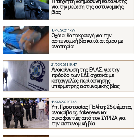
Η τεχνητή νοημοσύνη καταλύτης
για την μείωση της αστυνομικής
βίας
10/10/2021 17:29
Οχάιο: Κατακραυγή για την
αστυνομική βία κατά ατόμου με
αναπηρία
21/03/2021 19:47
Ανακοίνωση της ΕΛ.ΑΣ. για την
πρόοδο των ΕΔΕ σχετικά με
καταγγελίες περί άσκησης
υπέρμετρης αστυνομικής βίας
16/03/2021 07:46
Yπ. Προστασίας Πολίτη: 26 ψέματα,
ανακρίβειες, fakenews και
συκοφαντίες από τον ΣΥΡΙΖΑ για
την αστυνομική βία