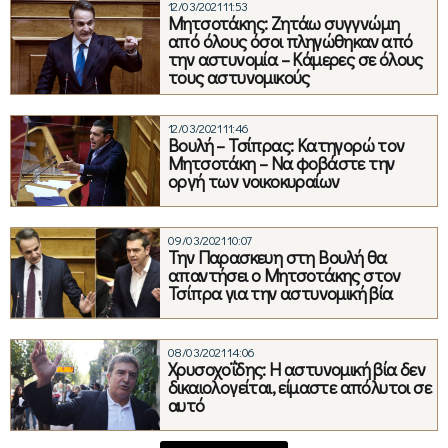
12/03/2021 11:53
Μητσοτάκης: Ζητάω συγγνώμη
από όλους όσοι πληγώθηκαν από
την αστυνομία – Κάμερες σε όλους
τους αστυνομικούς
12/03/2021 11:46
Βουλή – Τσίπρας: Κατηγορώ τον
Μητσοτάκη – Να φοβάστε την
οργή των νοικοκυραίων
09/03/2021 10:07
Την Παρασκευη στη Βουλή θα
απαντήσει ο Μητσοτάκης στον
Τσίπρα για την αστυνομική βία
08/03/2021 14:06
Χρυσοχοΐδης: Η αστυνομική βία δεν
δικαιολογείται, είμαστε απόλυτοι σε
αυτό