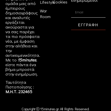
ενημερωμένοι
Cookies
Lifestyle
ομάδα μας από
έμπειρους
War
δημοσιογράφους
Room
και αναλυτές
εργάζεται
ΕΓΓΡΑΦΗ
ακούραστα για
να σας παρέχει
τα πιο πρόσφατα
νέα, με έμφαση
στην αλήθεια και
την
αντικειμενικότητα.
Με το
15minutes
,
είστε πάντα ένα
βήμα μπροστά
στην
ενημέρωση
.
Ταυτότητα
Πιστοποίησης :
Μ.Η.Τ. 232465
Copyright ⓒ 15minutes.gr. All Rights Reserved.