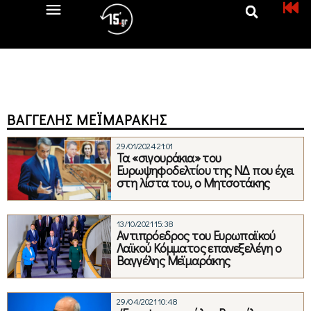
ΒΑΓΓΈΛΗΣ ΜΕΪΜΑΡΆΚΗΣ
29/01/2024 21:01
Τα «σιγουράκια» του
Ευρωψηφοδελτίου της ΝΔ που έχει
στη λίστα του, ο Μητσοτάκης
13/10/2021 15:38
Αντιπρόεδρος του Ευρωπαϊκού
Λαϊκού Κόμματος επανεξελέγη ο
Βαγγέλης Μεϊμαράκης
29/04/2021 10:48