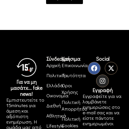
Σύνδεσμοι
Χρήσιμα
Social
Αρχική
Επικοινωνία
Πολιτική
Ταυτότητα
Για να μη
Ελλάδα
Όροι
μασάτε... fake
Εγγραφή
Χρήσης
news!
Οικονομία
Εγγραφείτε για να
Εμπιστευτείτε το
λαμβάνετε
Πολιτική
15minutes για
Διεθνή
ενημερώσεις στο
Απορρήτου
άμεση και
e-mail σας και να
Αθλητικά
αξιόπιστη
είστε πάντοτε
Πολιτική
ενημέρωση. Η
ενημερωμένοι
Cookies
Lifestyle
ομάδα μας από