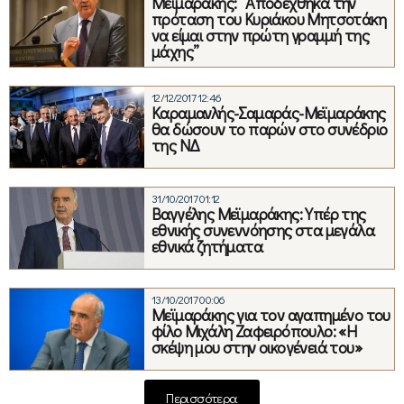
Μεϊμαράκης: “Αποδέχθηκα την
πρόταση του Κυριάκου Μητσοτάκη
να είμαι στην πρώτη γραμμή της
μάχης”
12/12/2017 12:46
Καραμανλής-Σαμαράς-Μεϊμαράκης
θα δώσουν το παρών στο συνέδριο
της ΝΔ
31/10/2017 01:12
Βαγγέλης Μεϊμαράκης: Υπέρ της
εθνικής συνεννόησης στα μεγάλα
εθνικά ζητήματα
13/10/2017 00:06
Μεϊμαράκης για τον αγαπημένο του
φίλο Μιχάλη Ζαφειρόπουλο: «Η
σκέψη μου στην οικογένειά του»
Περισσότερα