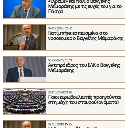
«Έγραψε» και πάλι ο Βαγγέλης
Μεϊμαράκης με τις ευχές του για το
Πάσχα
07/09/2020 12:50
Γιατί μπήκε εσπευσμένα στο
νοσοκομείο ο Βαγγέλης Μεϊμαράκης
05/06/2019 15:13
Αντιπρόεδρος του ΕΛΚ ο Βαγγέλης
Μεϊμαράκης
22/05/2019 23:28
Ποιοι ευρωβουλευτές προηγούνται
στη μάχη του σταυρού (ονόματα)
02/03/2019 15:26