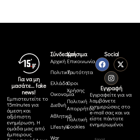
Σύνδεσμοι
Χρήσιμα
Social
Αρχική
Επικοινωνία
Πολιτική
Ταυτότητα
Για να μη
Ελλάδα
Όροι
μασάτε... fake
Εγγραφή
Χρήσης
news!
Οικονομία
Εγγραφείτε για να
Εμπιστευτείτε το
λαμβάνετε
Πολιτική
15minutes για
Διεθνή
ενημερώσεις στο
Απορρήτου
άμεση και
e-mail σας και να
Αθλητικά
αξιόπιστη
είστε πάντοτε
Πολιτική
ενημέρωση. Η
ενημερωμένοι
Cookies
Lifestyle
ομάδα μας από
έμπειρους
War