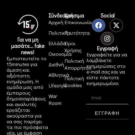
Σύνδεσμοι
Χρήσιμα
Social
Αρχική
Επικοινωνία
Πολιτική
Ταυτότητα
Για να μη
Ελλάδα
Όροι
μασάτε... fake
Εγγραφή
Χρήσης
news!
Οικονομία
Εγγραφείτε για να
Εμπιστευτείτε το
λαμβάνετε
Πολιτική
15minutes για
Διεθνή
ενημερώσεις στο
Απορρήτου
άμεση και
e-mail σας και να
Αθλητικά
αξιόπιστη
είστε πάντοτε
Πολιτική
ενημέρωση. Η
ενημερωμένοι
Cookies
Lifestyle
ομάδα μας από
έμπειρους
War
δημοσιογράφους
Room
και αναλυτές
εργάζεται
ΕΓΓΡΑΦΗ
ακούραστα για
να σας παρέχει
τα πιο πρόσφατα
νέα, με έμφαση