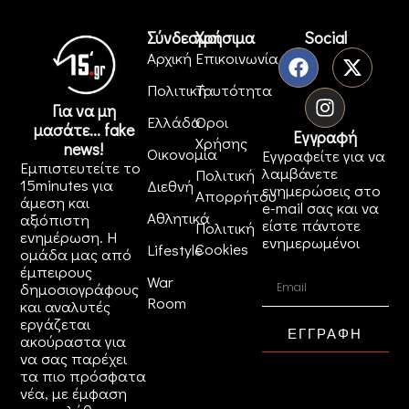
Σύνδεσμοι
Χρήσιμα
Social
Αρχική
Επικοινωνία
Πολιτική
Ταυτότητα
Για να μη
Ελλάδα
Όροι
μασάτε... fake
Εγγραφή
Χρήσης
news!
Οικονομία
Εγγραφείτε για να
Εμπιστευτείτε το
λαμβάνετε
Πολιτική
15minutes για
Διεθνή
ενημερώσεις στο
Απορρήτου
άμεση και
e-mail σας και να
Αθλητικά
αξιόπιστη
είστε πάντοτε
Πολιτική
ενημέρωση. Η
ενημερωμένοι
Cookies
Lifestyle
ομάδα μας από
έμπειρους
War
δημοσιογράφους
Room
και αναλυτές
εργάζεται
ΕΓΓΡΑΦΗ
ακούραστα για
να σας παρέχει
τα πιο πρόσφατα
νέα, με έμφαση