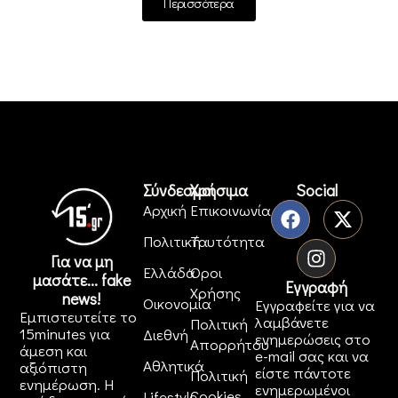
Περισσότερα
Σύνδεσμοι
Χρήσιμα
Social
Αρχική
Επικοινωνία
Πολιτική
Ταυτότητα
Για να μη
Ελλάδα
Όροι
μασάτε... fake
Εγγραφή
Χρήσης
news!
Οικονομία
Εγγραφείτε για να
Εμπιστευτείτε το
λαμβάνετε
Πολιτική
15minutes για
Διεθνή
ενημερώσεις στο
Απορρήτου
άμεση και
e-mail σας και να
Αθλητικά
αξιόπιστη
είστε πάντοτε
Πολιτική
ενημέρωση. Η
ενημερωμένοι
Cookies
Lifestyle