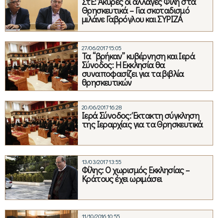
ΣτΕ: Άκυρες οι αλλαγές Φίλη στα
Θρησκευτικά – Για σκοταδισμό
μιλάνε Γαβρόγλου και ΣΥΡΙΖΑ
27/06/2017 15:05
Τα “βρήκαν” κυβέρνηση και Ιερά
Σύνοδος: Η Εκκλησία θα
συναποφασίζει για τα βιβλία
θρησκευτικών
20/06/2017 16:28
Ιερά Σύνοδος: Έκτακτη σύγκληση
της Ιεραρχίας για τα Θρησκευτικά
13/03/2017 13:55
Φίλης: Ο χωρισμός Εκκλησίας –
Κράτους έχει ωριμάσει
11/10/2016 10:55