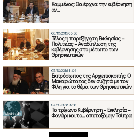
Καμμένος: Θα έριχνα την κυβέρνηση
αν…
06/10/2016 06:36
Τέλος η παρεξήγηση Εκκλησίας –
Πολιτείας – Αναδίπλωση της
κυβέρνησης στο μέτωπο των
Θρησκευτικών
05/10/2016 11:04
Εκπρόσωπος της Αρχιεπισκοπής: Ο
Μακαριώτατος δεν συζητά με τον
Φίλη για το θέμα των Θρησκευτικών
04/10/2016 07:18
Το τρίγωνο Κυβέρνηση – Εκκλησία –
Φανάρι και το… απεταξάμην Τσίπρα