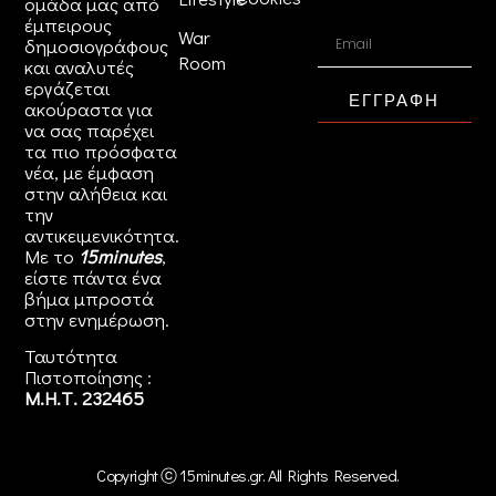
ομάδα μας από
έμπειρους
War
δημοσιογράφους
Room
και αναλυτές
εργάζεται
ΕΓΓΡΑΦΗ
ακούραστα για
να σας παρέχει
τα πιο πρόσφατα
νέα, με έμφαση
στην αλήθεια και
την
αντικειμενικότητα.
Με το
15minutes
,
είστε πάντα ένα
βήμα μπροστά
στην
ενημέρωση
.
Ταυτότητα
Πιστοποίησης :
Μ.Η.Τ. 232465
Copyright ⓒ 15minutes.gr. All Rights Reserved.