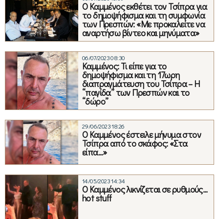
Ο Καμμένος εκθέτει τον Τσίπρα για
το δημοψήφισμα και τη συμφωνία
των Πρεσπών: «Με προκαλείτε να
αναρτήσω βίντεο και μηνύματα»
06/07/2023 08:30
Καμμένος: Τι είπε για το
δημοψήφισμα και τη 17ωρη
διαπραγμάτευση του Τσίπρα – Η
“παγίδα” των Πρεσπών και το
“δώρο”
29/06/2023 18:26
Ο Καμμένος έστειλε μήνυμα στον
Τσίπρα από το σκάφος: «Στα
είπα…»
14/05/2023 14:34
O Καμμένος λικνίζεται σε ρυθμούς…
hot stuff