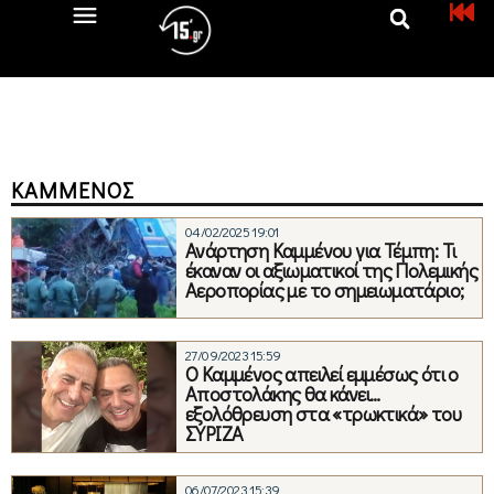
ΚΑΜΜΈΝΟΣ
04/02/2025 19:01
Ανάρτηση Καμμένου για Τέμπη: Τι
έκαναν οι αξιωματικοί της Πολεμικής
Αεροπορίας με το σημειωματάριο;
27/09/2023 15:59
Ο Καμμένος απειλεί εμμέσως ότι ο
Αποστολάκης θα κάνει…
εξολόθρευση στα «τρωκτικά» του
ΣΥΡΙΖΑ
06/07/2023 15:39