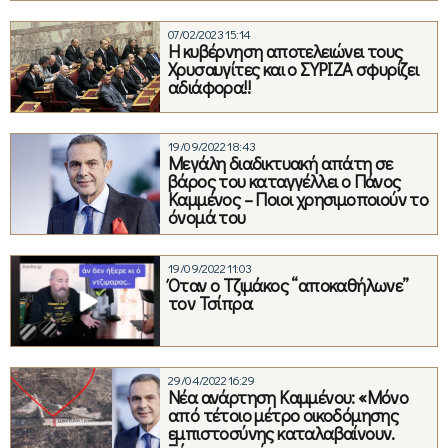
07/02/2023 15:14
Η κυβέρνηση αποτελειώνει τους
Χρυσαυγίτες και ο ΣΥΡΙΖΑ σφυρίζει
αδιάφορα!!
19/09/2022 18:43
Μεγάλη διαδικτυακή απάτη σε
βάρος του καταγγέλλει ο Πάνος
Καμμένος – Ποιοι χρησιμοποιούν το
όνομά του
19/09/2022 11:03
Όταν ο Τζιμάκος “αποκαθήλωνε”
τον Τσίπρα
29/04/2022 16:29
Νέα ανάρτηση Καμμένου: «Μόνο
από τέτοιο μέτρο οικοδόμησης
εμπιστοσύνης καταλαβαίνουν.