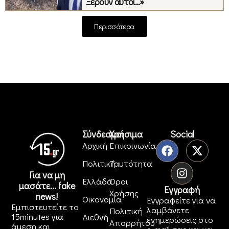
Ξέρουν αυτοί…»
Περισσότερα
Σύνδεσμοι
Χρήσιμα
Social
Αρχική
Επικοινωνία
Πολιτική
Ταυτότητα
Για να μη
Ελλάδα
Όροι
μασάτε... fake
Εγγραφή
Χρήσης
news!
Οικονομία
Εγγραφείτε για να
Εμπιστευτείτε το
λαμβάνετε
Πολιτική
15minutes για
Διεθνή
ενημερώσεις στο
Απορρήτου
άμεση και