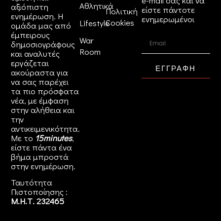
e-mail σας και να
Αθλητικά
αξιόπιστη
είστε πάντοτε
Πολιτική
ενημέρωση. Η
ενημερωμένοι
Cookies
Lifestyle
ομάδα μας από
έμπειρους
War
δημοσιογράφους
Room
και αναλυτές
εργάζεται
ΕΓΓΡΑΦΗ
ακούραστα για
να σας παρέχει
τα πιο πρόσφατα
νέα, με έμφαση
στην αλήθεια και
την
αντικειμενικότητα.
Με το
15minutes
,
είστε πάντα ένα
βήμα μπροστά
στην
ενημέρωση
.
Ταυτότητα
Πιστοποίησης :
Μ.Η.Τ. 232465