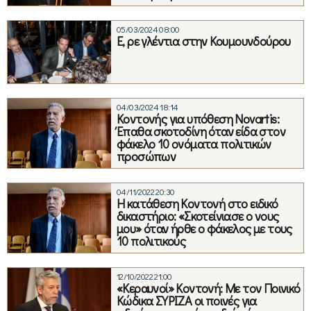
05/03/2024 08:00
Ε, ρε γλέντια στην Κουμουνδούρου
04/03/2024 18:14
Κοντονής για υπόθεση Novartis:
Έπαθα σκοτοδίνη όταν είδα στον
φάκελο 10 ονόματα πολιτικών
προσώπων
04/11/2022 20:30
Η κατάθεση Κοντονή στο ειδικό
δικαστήριο: «Σκοτείνιασε ο νους
μου» όταν ήρθε ο φάκελος με τους
10 πολιτικούς
12/10/2022 21:00
«Κεραυνοί» Κοντονή: Με τον Ποινικό
Κώδικα ΣΥΡΙΖΑ οι ποινές για