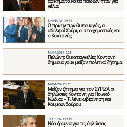
αδικήματα κατά παιδιών ήταν για
γέλια
16/04/2021 09:35
Ο πρώην πρωθυπουργός, οι
αδελφοί Χούρι, οι στοιχηματικές και
ο Κοντονής
14/04/2021 15:29
Πελώνη: Οι καταγγελίες Κοντονή
δημιουργούν μείζον πολιτικό ζήτημα
14/04/2021 12:17
Μείζον ζήτημα για τον ΣΥΡΙΖΑ οι
δηλώσεις Κοντονή για Ποινικό
Κώδικα – Τι λένε κυβέρνηση και
Κουμουνδούρου
05/04/2021 19:14
Νέα έρευνα για τις δηλώσεις