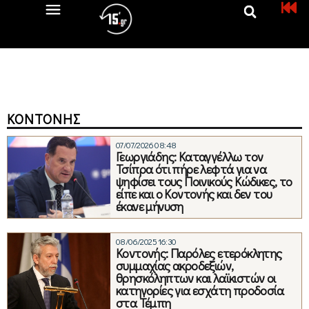
ΚΟΝΤΟΝΉΣ
07/07/2026 08:48
Γεωργιάδης: Καταγγέλλω τον
Τσίπρα ότι πήρε λεφτά για να
ψηφίσει τους Ποινικούς Κώδικες, το
είπε και ο Κοντονής και δεν του
έκανε μήνυση
08/06/2025 16:30
Κοντονής: Παρόλες ετερόκλητης
συμμαχίας ακροδεξιών,
θρησκόληπτων και λαϊκιστών οι
κατηγορίες για εσχάτη προδοσία
στα Τέμπη