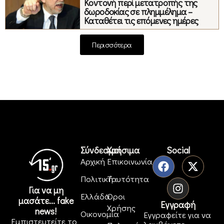
Κοντονή περί μετατροπής της
δωροδοκίας σε πλημμέλημα –
Καταθέτει τις επόμενες ημέρες
Περισσότερα
Σύνδεσμοι
Χρήσιμα
Social
Αρχική
Επικοινωνία
Πολιτική
Ταυτότητα
Για να μη
Ελλάδα
Όροι
μασάτε... fake
Εγγραφή
Χρήσης
news!
Οικονομία
Εγγραφείτε για να
Εμπιστευτείτε το