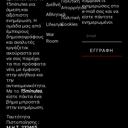
λαμβάνετε
Πολιτική
15minutes για
Διεθνή
ενημερώσεις στο
Απορρήτου
άμεση και
e-mail σας και να
Αθλητικά
αξιόπιστη
είστε πάντοτε
Πολιτική
ενημέρωση. Η
ενημερωμένοι
Cookies
Lifestyle
ομάδα μας από
έμπειρους
War
δημοσιογράφους
Room
και αναλυτές
εργάζεται
ΕΓΓΡΑΦΗ
ακούραστα για
να σας παρέχει
τα πιο πρόσφατα
νέα, με έμφαση
στην αλήθεια και
την
αντικειμενικότητα.
Με το
15minutes
,
είστε πάντα ένα
βήμα μπροστά
στην
ενημέρωση
.
Ταυτότητα
Πιστοποίησης :
Μ.Η.Τ. 232465