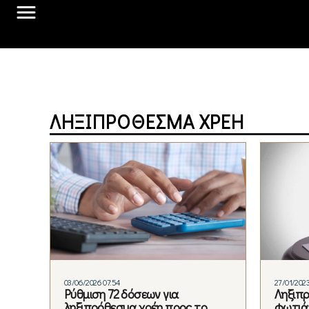
ΛΗΞΙΠΡΌΘΕΣΜΑ ΧΡΈΗ
03/06/2026 07:54
27/01/2023
Ρύθμιση 72 δόσεων για
Ληξιπρ
ληξιπρόθεσμα χρέη προς το
φωτιά»