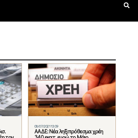
08/07/2021 13:09
ισ.
ΑΑΔΕ: Νέα ληξιπρόθεσμα χρέη
έη τον
340 εκατ. ευρώ το Μάιο