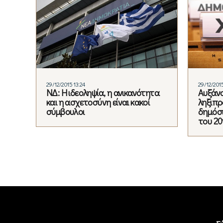
29/12/2015 13:24
29/12/2015
ΝΔ: Η ιδεοληψία, η ανικανότητα
Αυξάν
και η ασχετοσύνη είναι κακοί
ληξιπρ
σύμβουλοι
δημόσι
του 20