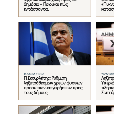
δημόσιο – Ποιοι και πώς
«Πυκνώ
εντάσσονται
κατασ
15/06/2017 12:20
19/10/2016
Π.Σκουρλέτης: Ρύθμιση
Ληξιπρ
ληξιπρόθεσμων χρεών φυσικών
Υπερκά
προσώπων-επιχειρήσεων προς
πληρωμ
τους δήμους
Σεπτέ