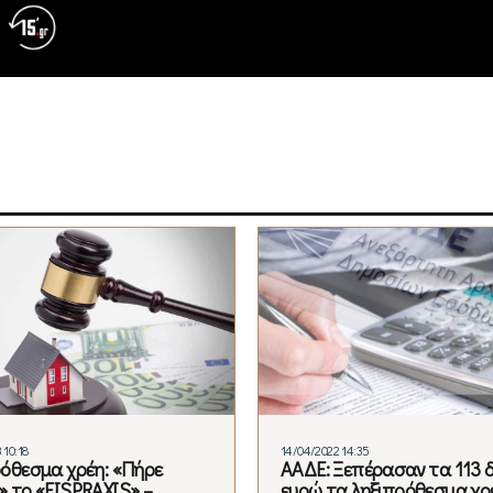
 10:18
14/04/2022 14:35
όθεσμα χρέη: «Πήρε
ΑΑΔΕ: Ξεπέρασαν τα 113 δ
 το «EISPRAXIS» –
ευρώ τα ληξιπρόθεσμα χρ