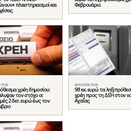
νουν» πλειστηριασμοί και
Φεβρουάριο
χέσεις
 15:32
09/07/2016 15:03
όθεσμα χρέη δημοσίου:
98 εκ. ευρώ τα ληξιπρόθε
λυψαν τον στόχο οι
χρέη προς τη ΔΕΗ στον ν
ές 2 δισ. ευρώ έως τον
Αχαΐας
μβριο