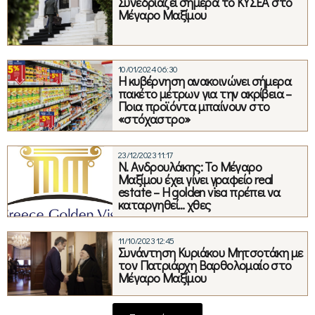
Συνεδριάζει σήμερα το ΚΥΣΕΑ στο
Μέγαρο Μαξίμου
10/01/2024 06:30
Η κυβέρνηση ανακοινώνει σήμερα
πακέτο μέτρων για την ακρίβεια –
Ποια προϊόντα μπαίνουν στο
«στόχαστρο»
23/12/2023 11:17
Ν. Ανδρουλάκης: Το Μέγαρο
Μαξίμου έχει γίνει γραφείο real
estate – Η golden visa πρέπει να
καταργηθεί… χθες
11/10/2023 12:45
Συνάντηση Κυριάκου Μητσοτάκη με
τον Πατριάρχη Βαρθολομαίο στο
Μέγαρο Μαξίμου