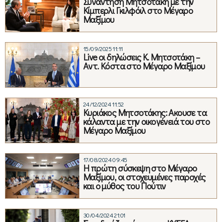
Συνάντηση Μητσοτάκη με την
Κίμπερλι Γκιλφόιλ στο Μέγαρο
Μαξίμου
15/09/2025 11:11
Live oι δηλώσεις Κ. Μητσοτάκη –
Aντ. Kόστα στο Μέγαρο Μαξίμου
24/12/2024 11:52
Κυριάκος Μητσοτάκης: Ακουσε τα
κάλαντα με την οικογένειά του στο
Μέγαρο Μαξίμου
17/08/2024 09:45
Η πρώτη σύσκεψη στο Μέγαρο
Μαξίμου, οι στοχευμένες παροχές
και ο μύθος του Πούτιν
30/04/2024 21:01