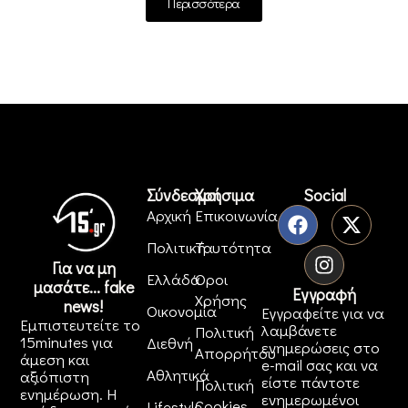
Περισσότερα
Σύνδεσμοι
Χρήσιμα
Social
Αρχική
Επικοινωνία
Πολιτική
Ταυτότητα
Για να μη
Ελλάδα
Όροι
μασάτε... fake
Εγγραφή
Χρήσης
news!
Οικονομία
Εγγραφείτε για να
Εμπιστευτείτε το
λαμβάνετε
Πολιτική
15minutes για
Διεθνή
ενημερώσεις στο
Απορρήτου
άμεση και
e-mail σας και να
Αθλητικά
αξιόπιστη
είστε πάντοτε
Πολιτική
ενημέρωση. Η
ενημερωμένοι
Cookies
Lifestyle