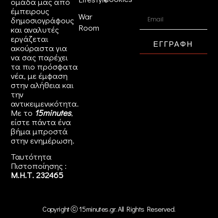
ομάδα μας από
έμπειρους
War
δημοσιογράφους
Room
και αναλυτές
εργάζεται
ΕΓΓΡΑΦΗ
ακούραστα για
να σας παρέχει
τα πιο πρόσφατα
νέα, με έμφαση
στην αλήθεια και
την
αντικειμενικότητα.
Με το
15minutes
,
είστε πάντα ένα
βήμα μπροστά
στην
ενημέρωση
.
Ταυτότητα
Πιστοποίησης :
Μ.Η.Τ. 232465
Copyright ⓒ 15minutes.gr. All Rights Reserved.