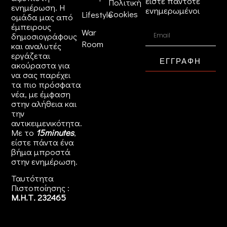
είστε πάντοτε
Πολιτική
ενημέρωση. Η
ενημερωμένοι
Cookies
Lifestyle
ομάδα μας από
έμπειρους
War
δημοσιογράφους
Room
και αναλυτές
εργάζεται
ΕΓΓΡΑΦΗ
ακούραστα για
να σας παρέχει
τα πιο πρόσφατα
νέα, με έμφαση
στην αλήθεια και
την
αντικειμενικότητα.
Με το
15minutes
,
είστε πάντα ένα
βήμα μπροστά
στην
ενημέρωση
.
Ταυτότητα
Πιστοποίησης :
Μ.Η.Τ. 232465