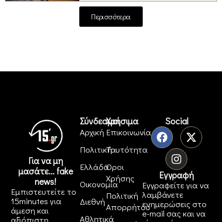
Περισσότερα
Σύνδεσμοι
Χρήσιμα
Social
Αρχική
Επικοινωνία
Πολιτική
Ταυτότητα
Για να μη
Ελλάδα
Όροι
μασάτε... fake
Εγγραφή
Χρήσης
news!
Οικονομία
Εγγραφείτε για να
Εμπιστευτείτε το
λαμβάνετε
Πολιτική
15minutes για
Διεθνή
ενημερώσεις στο
Απορρήτου
άμεση και
e-mail σας και να
Αθλητικά
αξιόπιστη