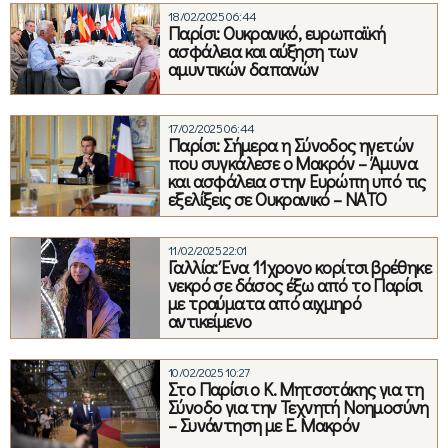
18/02/2025 06:44
Παρίσι: Ουκρανικό, ευρωπαϊκή
ασφάλεια και αύξηση των
αμυντικών δαπανών
17/02/2025 06:44
Παρίσι: Σήμερα η Σύνοδος ηγετών
που συγκάλεσε ο Μακρόν – Άμυνα
και ασφάλεια στην Ευρώπη υπό τις
εξελίξεις σε Ουκρανικό – ΝΑΤΟ
11/02/2025 22:01
Γαλλία: Ένα 11χρονο κορίτσι βρέθηκε
νεκρό σε δάσος έξω από το Παρίσι
με τραύματα από αιχμηρό
αντικείμενο
10/02/2025 10:27
Στο Παρίσι ο Κ. Μητσοτάκης για τη
Σύνοδο για την Τεχνητή Νοημοσύνη
– Συνάντηση με Ε. Μακρόν