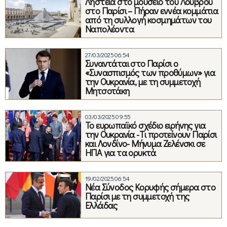
Ληστεία στο μουσείο του Λούβρου
στο Παρίσι – Πήραν εννέα κομμάτια
από τη συλλογή κοσμημάτων του
Ναπολέοντα
27/03/2025 06:54
Συναντάται στο Παρίσι ο
«Συνασπισμός των προθύμων» για
την Ουκρανία, με τη συμμετοχή
Μητσοτάκη
03/03/2025 09:55
Το ευρωπαϊκό σχέδιο ειρήνης για
την Ουκρανία -Tι προτείνουν Παρίσι
και Λονδίνο- Μήνυμα Ζελένσκι σε
ΗΠΑ για τα ορυκτά
19/02/2025 06:54
Νέα Σύνοδος Κορυφής σήμερα στο
Παρίσι με τη συμμετοχή της
Ελλάδας