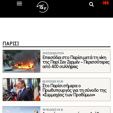
ΠΑΡΊΣΙ
31/05/2026 07:09
Επεισόδια στο Παρίσι μετά τη νίκη
της Παρί Σεν Ζερμέν – Περισσότερες
από 400 συλλήψεις
06/01/2026 10:26
Στο Παρίσι σήμερα ο
Πρωθυπουργός για τη σύνοδο της
«Συμμαχίας των Προθύμων»
19/10/2025 14:12