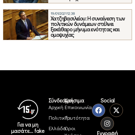
19/01/2021 12:38
Χατζηβασιλείου: Η συναίνεση των
πολιτικών δυνάμεων στέλνει
ξεκάθαρο μήνυμα ενότητας και
ομοψυχίας
Σύνδεσμοι
Χρήσιμα
Social
Αρχική
Επικοινωνία
Πολιτική
Ταυτότητα
Για να μη
Ελλάδα
Όροι
μασάτε... fake
Εγγραφή