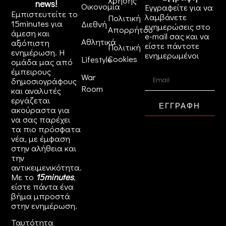
Χρήσης
news!
Οικονομία
Εγγραφείτε για να
Εμπιστευτείτε το
λαμβάνετε
Πολιτική
15minutes για
Διεθνή
ενημερώσεις στο
Απορρήτου
άμεση και
e-mail σας και να
Αθλητικά
αξιόπιστη
είστε πάντοτε
Πολιτική
ενημέρωση. Η
ενημερωμένοι
Cookies
Lifestyle
ομάδα μας από
έμπειρους
War
δημοσιογράφους
Room
και αναλυτές
εργάζεται
ΕΓΓΡΑΦΗ
ακούραστα για
να σας παρέχει
τα πιο πρόσφατα
νέα, με έμφαση
στην αλήθεια και
την
αντικειμενικότητα.
Με το
15minutes
,
είστε πάντα ένα
βήμα μπροστά
στην
ενημέρωση
.
Ταυτότητα