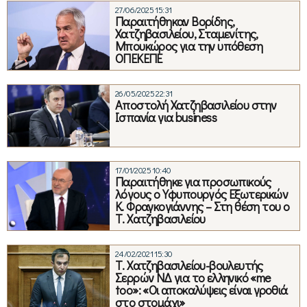
27/06/2025 15:31
Παραιτήθηκαν Βορίδης,
Χατζηβασιλείου, Σταμενίτης,
Μπουκώρος για την υπόθεση
ΟΠΕΚΕΠΕ
26/05/2025 22:31
Αποστολή Χατζηβασιλείου στην
Ισπανία για business
17/01/2025 10:40
Παραιτήθηκε για προσωπικούς
λόγους ο Υφυπουργός Εξωτερικών
Κ. Φραγκογιάννης – Στη θέση του ο
Τ. Χατζηβασιλείου
24/02/2021 15:30
Τ. Χατζηβασιλείου-βουλευτής
Σερρών ΝΔ για το ελληνικό «me
too»: «Οι αποκαλύψεις είναι γροθιά
στο στομάχι»