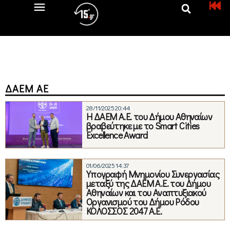
ΔΑΕΜ ΑΕ
28/11/2025 20:44
Η ΔΑΕΜ Α.Ε. του Δήμου Αθηναίων
βραβεύτηκε με το Smart Cities
Excellence Award
01/06/2025 14:37
Υπογραφή Μνημονίου Συνεργασίας
μεταξύ της ΔΑΕΜ Α.Ε. του Δήμου
Αθηναίων και του Αναπτυξιακού
Οργανισμού του Δήμου Ρόδου
ΚΟΛΟΣΣΟΣ 2047 Α.Ε.