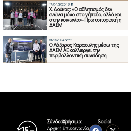
17/04/2025 18:11
Χ. Δούκας: «Ο αθλητισμός δεν
ενώνει μόνο στο γήπεδο, αλλά και
στην κοινωνία»- Πρωτοποριακή η
ΔΑΕΜ
01/11/2024 16:13
Ο Λάζαρος Καραουλης μέσω της
ΔΑΕΜ ΑΕ καλλιεργεί την
περιβαλλοντική συνείδηση
Σύνδεσμοι
Χρήσιμα
Social
Αρχική
Επικοινωνία