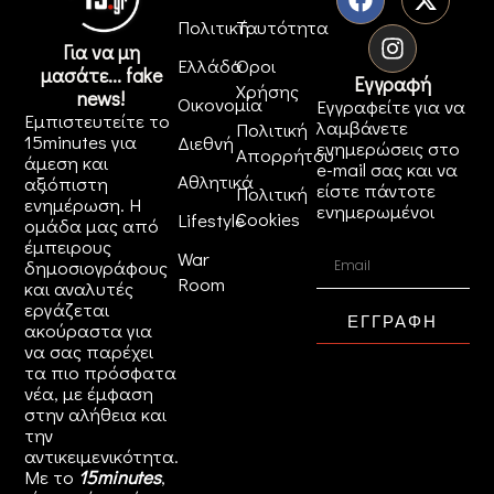
Πολιτική
Ταυτότητα
Για να μη
Ελλάδα
Όροι
μασάτε... fake
Εγγραφή
Χρήσης
news!
Οικονομία
Εγγραφείτε για να
Εμπιστευτείτε το
λαμβάνετε
Πολιτική
15minutes για
Διεθνή
ενημερώσεις στο
Απορρήτου
άμεση και
e-mail σας και να
Αθλητικά
αξιόπιστη
είστε πάντοτε
Πολιτική
ενημέρωση. Η
ενημερωμένοι
Cookies
Lifestyle
ομάδα μας από
έμπειρους
War
δημοσιογράφους
Room
και αναλυτές
εργάζεται
ΕΓΓΡΑΦΗ
ακούραστα για
να σας παρέχει
τα πιο πρόσφατα
νέα, με έμφαση
στην αλήθεια και
την
αντικειμενικότητα.
Με το
15minutes
,