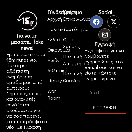
Σύνδεσμοι
Χρήσιμα
Social
Αρχική
Επικοινωνία
Πολιτική
Ταυτότητα
Για να μη
Ελλάδα
Όροι
μασάτε... fake
Εγγραφή
Χρήσης
news!
Οικονομία
Εγγραφείτε για να
Εμπιστευτείτε το
λαμβάνετε
Πολιτική
15minutes για
Διεθνή
ενημερώσεις στο
Απορρήτου
άμεση και
e-mail σας και να
Αθλητικά
αξιόπιστη
είστε πάντοτε
Πολιτική
ενημέρωση. Η
ενημερωμένοι
Cookies
Lifestyle
ομάδα μας από
έμπειρους
War
δημοσιογράφους
Room
και αναλυτές
εργάζεται
ΕΓΓΡΑΦΗ
ακούραστα για
να σας παρέχει
τα πιο πρόσφατα
νέα, με έμφαση