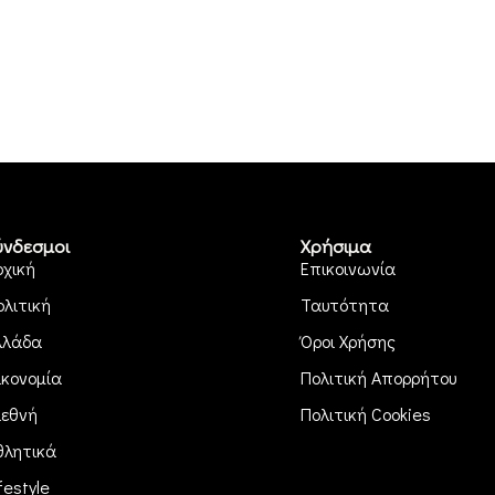
ύνδεσμοι
Χρήσιμα
ρχική
Επικοινωνία
ολιτική
Ταυτότητα
λλάδα
Όροι Χρήσης
ικονομία
Πολιτική Απορρήτου
ιεθνή
Πολιτική Cookies
θλητικά
festyle