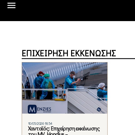
EΠΙΧΕΊΡΗΣΗ ΕΚΚΈΝΩΣΗΣ
10/05/2026 18:54
Χανταϊός: Eπιχείρηση εκκένωσης
του MV Hondius –