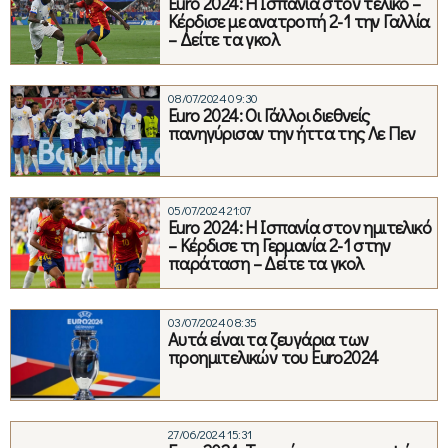
Euro 2024: Η Ισπανία στον τελικό –
Κέρδισε με ανατροπή 2-1 την Γαλλία
– Δείτε τα γκολ
08/07/2024 09:30
Euro 2024: Οι Γάλλοι διεθνείς
πανηγύρισαν την ήττα της Λε Πεν
05/07/2024 21:07
Euro 2024: Η Ισπανία στον ημιτελικό
– Κέρδισε τη Γερμανία 2-1 στην
παράταση – Δείτε τα γκολ
03/07/2024 08:35
Αυτά είναι τα ζευγάρια των
προημιτελικών του Euro2024
27/06/2024 15:31