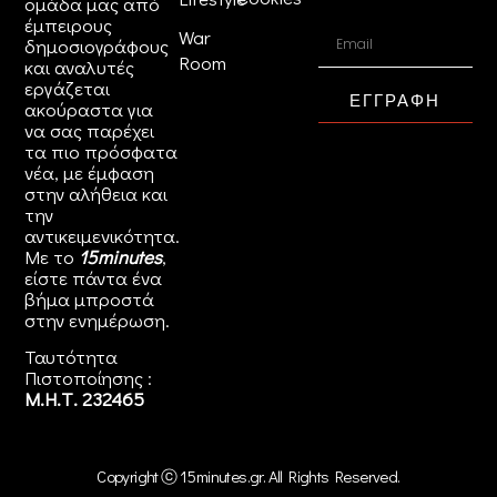
ομάδα μας από
έμπειρους
War
δημοσιογράφους
Room
και αναλυτές
εργάζεται
ΕΓΓΡΑΦΗ
ακούραστα για
να σας παρέχει
τα πιο πρόσφατα
νέα, με έμφαση
στην αλήθεια και
την
αντικειμενικότητα.
Με το
15minutes
,
είστε πάντα ένα
βήμα μπροστά
στην
ενημέρωση
.
Ταυτότητα
Πιστοποίησης :
Μ.Η.Τ. 232465
Copyright ⓒ 15minutes.gr. All Rights Reserved.