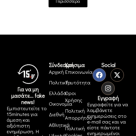
Περισσότερα
Σύνδεσμοι
Χρήσιμα
Social
Αρχική
Επικοινωνία
Πολιτική
Ταυτότητα
Για να μη
Ελλάδα
Όροι
μασάτε... fake
Εγγραφή
Χρήσης
news!
Οικονομία
Εγγραφείτε για να
Εμπιστευτείτε το
λαμβάνετε
Πολιτική
15minutes για
Διεθνή
ενημερώσεις στο
Απορρήτου
άμεση και
e-mail σας και να
Αθλητικά
αξιόπιστη
είστε πάντοτε
Πολιτική
ενημέρωση. Η
ενημερωμένοι
Cookies
Lifestyle