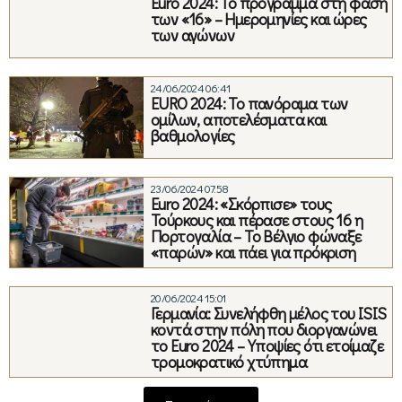
Euro 2024: Το πρόγραμμα στη φάση
των «16» – Ημερομηνίες και ώρες
των αγώνων
24/06/2024 06:41
EURO 2024: Το πανόραμα των
ομίλων, αποτελέσματα και
βαθμολογίες
23/06/2024 07:58
Εuro 2024: «Σκόρπισε» τους
Τούρκους και πέρασε στους 16 η
Πορτογαλία – Το Βέλγιο φώναξε
«παρών» και πάει για πρόκριση
20/06/2024 15:01
Γερμανία: Συνελήφθη μέλος του ISIS
κοντά στην πόλη που διοργανώνει
το Euro 2024 – Υποψίες ότι ετοίμαζε
τρομοκρατικό χτύπημα