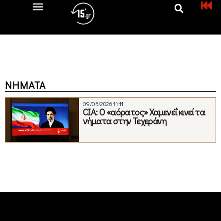
ΝΉΜΑΤΑ
09/05/2026 11:11
CIA: Ο «αόρατος» Χαμενεΐ κινεί τα
νήματα στην Τεχεράνη