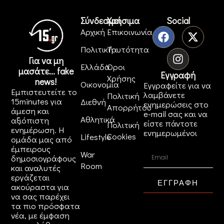
Σύνδεσμοι
Χρήσιμα
Social
Αρχική
Επικοινωνία
Πολιτική
Ταυτότητα
Για να μη
Ελλάδα
Όροι
μασάτε... fake
Εγγραφή
Χρήσης
news!
Οικονομία
Εγγραφείτε για να
Εμπιστευτείτε το
λαμβάνετε
Πολιτική
15minutes για
Διεθνή
ενημερώσεις στο
Απορρήτου
άμεση και
e-mail σας και να
Αθλητικά
αξιόπιστη
είστε πάντοτε
Πολιτική
ενημέρωση. Η
ενημερωμένοι
Cookies
Lifestyle
ομάδα μας από
έμπειρους
War
δημοσιογράφους
Room
και αναλυτές
εργάζεται
ΕΓΓΡΑΦΗ
ακούραστα για
να σας παρέχει
τα πιο πρόσφατα
νέα, με έμφαση