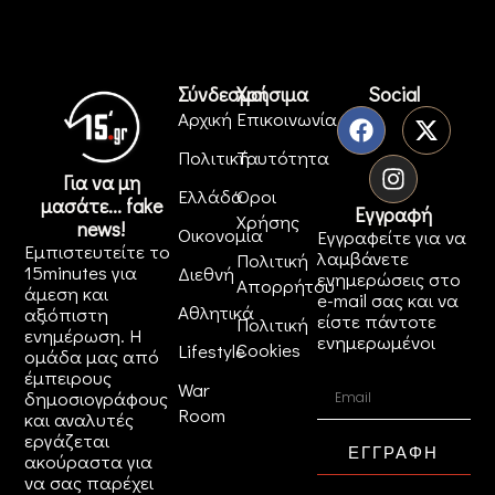
Σύνδεσμοι
Χρήσιμα
Social
Αρχική
Επικοινωνία
Πολιτική
Ταυτότητα
Για να μη
Ελλάδα
Όροι
μασάτε... fake
Εγγραφή
Χρήσης
news!
Οικονομία
Εγγραφείτε για να
Εμπιστευτείτε το
λαμβάνετε
Πολιτική
15minutes για
Διεθνή
ενημερώσεις στο
Απορρήτου
άμεση και
e-mail σας και να
Αθλητικά
αξιόπιστη
είστε πάντοτε
Πολιτική
ενημέρωση. Η
ενημερωμένοι
Cookies
Lifestyle
ομάδα μας από
έμπειρους
War
δημοσιογράφους
Room
και αναλυτές
εργάζεται
ΕΓΓΡΑΦΗ
ακούραστα για
να σας παρέχει