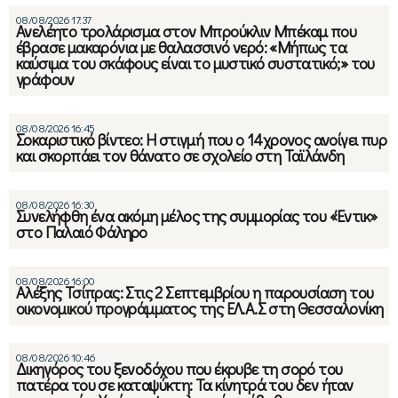
08/08/2026 17:37
Ανελέητο τρολάρισμα στον Μπρούκλιν Μπέκαμ που
έβρασε μακαρόνια με θαλασσινό νερό: «Μήπως τα
καύσιμα του σκάφους είναι το μυστικό συστατικό;» του
γράφουν
08/08/2026 16:45
Σοκαριστικό βίντεο: Η στιγμή που ο 14χρονος ανοίγει πυρ
και σκορπάει τον θάνατο σε σχολείο στη Ταϊλάνδη
08/08/2026 16:30
Συνελήφθη ένα ακόμη μέλος της συμμορίας του «Έντικ»
στο Παλαιό Φάληρο
08/08/2026 16:00
Αλέξης Τσίπρας: Στις 2 Σεπτεμβρίου η παρουσίαση του
οικονομικού προγράμματος της ΕΛ.Α.Σ στη Θεσσαλονίκη
08/08/2026 10:46
Δικηγόρος του ξενοδόχου που έκρυβε τη σορό του
πατέρα του σε καταψύκτη: Τα κίνητρά του δεν ήταν