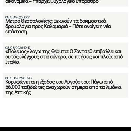
οικονομικά – Υπάρχει ψυχολογικό υπόβαθρο
08/08/2026 10:21
Μετρό Θεσσαλονίκης: Ξεκινούν τα δοκιμαστικά
δρομολόγια προς Καλαμαριά – Πότε ανοίγει η νέα
επέκταση
08/08/2026 10:17
«Πόλεμος» λόγω της Θέουτα: Ο Σάντσεθ επιβάλλει και
αυτός ελέγχους στα σύνορα, σε πτήσεις και πλοία από
Ιταλία
08/08/2026 09:47
Κορυφώνεται η έξοδος του Αυγούστου: Πάνω από
56.000 ταξιδιώτες αναχωρούν σήμερα από τα λιμάνια
της Αττικής