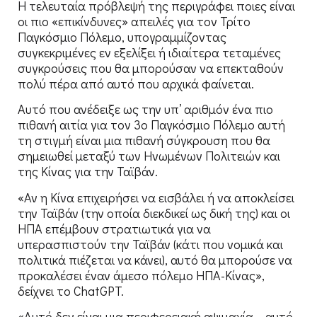
Η τελευταία πρόβλεψή της περιγράφει ποιες είναι
οι πιο «επικίνδυνες» απειλές για τον Τρίτο
Παγκόσμιο Πόλεμο, υπογραμμίζοντας
συγκεκριμένες εν εξελίξει ή ιδιαίτερα τεταμένες
συγκρούσεις που θα μπορούσαν να επεκταθούν
πολύ πέρα από αυτό που αρχικά φαίνεται.
Αυτό που ανέδειξε ως την υπ’ αριθμόν ένα πιο
πιθανή αιτία για τον 3ο Παγκόσμιο Πόλεμο αυτή
τη στιγμή είναι μια πιθανή σύγκρουση που θα
σημειωθεί μεταξύ των Ηνωμένων Πολιτειών και
της Κίνας για την Ταϊβάν.
«Αν η Κίνα επιχειρήσει να εισβάλει ή να αποκλείσει
την Ταϊβάν (την οποία διεκδικεί ως δική της) και οι
ΗΠΑ επέμβουν στρατιωτικά για να
υπερασπιστούν την Ταϊβάν (κάτι που νομικά και
πολιτικά πιέζεται να κάνει), αυτό θα μπορούσε να
προκαλέσει έναν άμεσο πόλεμο ΗΠΑ-Κίνας»,
δείχνει το ChatGPT.
«Αυτό δεν είναι μια περιφερειακή αψιμαχία – αυτό