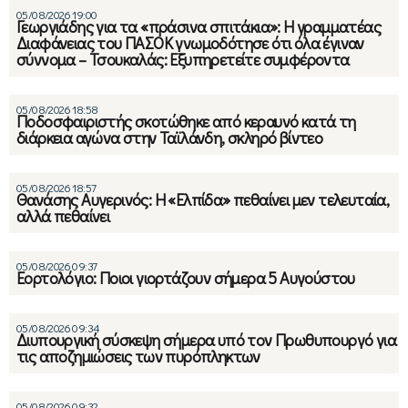
05/08/2026 19:00
Γεωργιάδης για τα «πράσινα σπιτάκια»: Η γραμματέας
Διαφάνειας του ΠΑΣΟΚ γνωμοδότησε ότι όλα έγιναν
σύννομα – Τσουκαλάς: Εξυπηρετείτε συμφέροντα
05/08/2026 18:58
Ποδοσφαιριστής σκοτώθηκε από κεραυνό κατά τη
διάρκεια αγώνα στην Ταϊλάνδη, σκληρό βίντεο
05/08/2026 18:57
Θανάσης Αυγερινός: Η «Ελπίδα» πεθαίνει μεν τελευταία,
αλλά πεθαίνει
05/08/2026 09:37
Εορτολόγιο: Ποιοι γιορτάζουν σήμερα 5 Αυγούστου
05/08/2026 09:34
Διυπουργική σύσκεψη σήμερα υπό τον Πρωθυπουργό για
τις αποζημιώσεις των πυρόπληκτων
05/08/2026 09:32