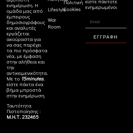
είστε πάντοτε
Πολιτική
ενημέρωση. Η
ενημερωμένοι
Cookies
Lifestyle
ομάδα μας από
έμπειρους
War
δημοσιογράφους
Room
και αναλυτές
εργάζεται
ΕΓΓΡΑΦΗ
ακούραστα για
να σας παρέχει
τα πιο πρόσφατα
νέα, με έμφαση
στην αλήθεια και
την
αντικειμενικότητα.
Με το
15minutes
,
είστε πάντα ένα
βήμα μπροστά
στην
ενημέρωση
.
Ταυτότητα
Πιστοποίησης :
Μ.Η.Τ. 232465