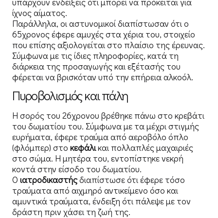
υπάρχουν ενδείξεις ότι μπορεί να πρόκειται για
ίχνος αίματος.
Παράλληλα, οι αστυνομικοί διαπίστωσαν ότι ο
65χρονος έφερε αμυχές στα χέρια του, στοιχείο
που επίσης αξιολογείται στο πλαίσιο της έρευνας.
Σύμφωνα με τις ίδιες πληροφορίες, κατά τη
διάρκεια της προσαγωγής και εξέτασής του
φέρεται να βρισκόταν υπό την επήρεια αλκοόλ.
Πυροβολισμός και πάλη
Η σορός του 26χρονου βρέθηκε πάνω στο κρεβάτι
του δωματίου του. Σύμφωνα με τα μέχρι στιγμής
ευρήματα, έφερε τραύμα από αεροβόλο όπλο
(φλόμπερ) στο
κεφάλι
και πολλαπλές μαχαιριές
στο σώμα. Η μητέρα του, εντοπίστηκε νεκρή
κοντά στην είσοδο του δωματίου.
Ο
ιατροδικαστής
διαπίστωσε ότι έφερε τόσο
τραύματα από αιχμηρό αντικείμενο όσο και
αμυντικά τραύματα, ένδειξη ότι πάλεψε με τον
δράστη πριν χάσει τη ζωή της.