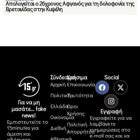
Απολογείται ο 26χρονος Αφγανός για τη δολοφονία της
Βρετανίδας στην Κυψέλη
Σύνδεσμοι
Χρήσιμα
Social
Αρχική
Επικοινωνία
Πολιτική
Ταυτότητα
Για να μη
Ελλάδα
Όροι
μασάτε... fake
Εγγραφή
Χρήσης
news!
Οικονομία
Εγγραφείτε για να
Εμπιστευτείτε το
λαμβάνετε
Πολιτική
15minutes για
Διεθνή
ενημερώσεις στο
Απορρήτου
άμεση και
e-mail σας και να
Αθλητικά
αξιόπιστη