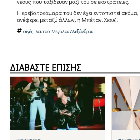
νέους που ταξίδευαν μαζί του σε εκστρατείες.
Η κρεβατοκάμαρά του δεν έχει εντοπιστεί ακόμα, 
ανέφερε, μεταξύ άλλων, η Μπέτανι Χιουζ.
,
,
αιγές
λουτρό
Μεγάλου Αλεξάνδρου
ΔΙΑΒΑΣΤΕ ΕΠΙΣΗΣ
01/08/2026 20:16
31/07/2026 18: