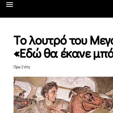
Tο λουτρό του Μεγ
«Εδώ θα έκανε μπά
Πριν 2 έτη