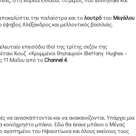
 αποκαλύπτει την παλαίστρα και το
λουτρό
του
Μεγάλου
ο έφηβος Αλέξανδρος και μελλοντικός βασιλιάς.
ευταίο επεισόδιο (6ο) της τρίτης σεζόν της
έτανι Χιουζ «Κρυμμένοι Θησαυροί» (Bettany Hughes –
ις 11 Μαΐου από το
Channel 4
.
γές να ανασκάπτονται και να ανακαινίζονται. Υπάρχει μια
α κοινόχρηστο μπάνιο. Εδώ θα έκανε μπάνιο ο Μέγας
ο αγαπημένο του Ηφαιστίωνα και όλους εκείνους τους