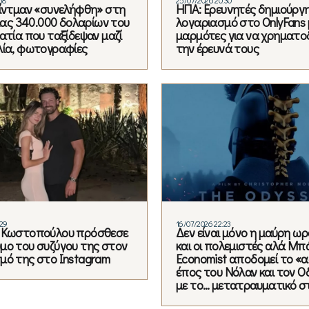
Κίντμαν «συνελήφθη» στη
ΗΠΑ: Ερευνητές δημιούργ
ξίας 340.000 δολαρίων του
λογαριασμό στο OnlyFans 
ατία που ταξίδεψαν μαζί
μαρμότες για να χρηματ
λία, φωτογραφίες
την έρευνά τους
:29
16/07/2026 22:23
α Κωστοπούλου πρόσθεσε
Δεν είναι μόνο η μαύρη ωρ
μο του συζύγου της στον
και οι πολεμιστές αλά Μπ
μό της στο Instagram
Economist αποδομεί το «
έπος του Νόλαν και τον 
με το… μετατραυματικό σ