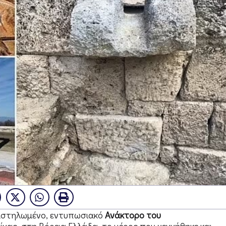
αναστηλωμένο, εντυπωσιακό
Ανάκτορο του
ίνας, στη Βόρεια Ελλάδα, το μέρος που γεννήθηκε και