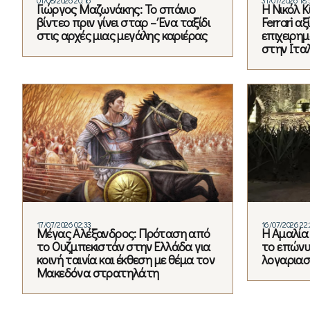
Γιώργος Μαζωνάκης: Το σπάνιο
Η Νικόλ 
βίντεο πριν γίνει σταρ – Ένα ταξίδι
Ferrari α
στις αρχές μιας μεγάλης καριέρας
επιχειρημ
στην Ιτα
17/07/2026 02:33
16/07/2026 22
Μέγας Αλέξανδρος: Πρόταση από
Η Αμαλί
το Ουζμπεκιστάν στην Ελλάδα για
το επώνυ
κοινή ταινία και έκθεση με θέμα τον
λογαριασ
Μακεδόνα στρατηλάτη