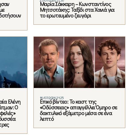
ησαν
Μαρία Σάκκαρη – Κωνσταντίνος
με
Μητσοτάκης: Ταξίδι στα Χανιά για
οδοτήσουν
το ερωτευμένο ζευγάρι
16/07/2026 21:25
αία Ελένη
Επικό βίντεο: Το καστ της
άτμαν: Ο
«Οδύσσειας» απαγγέλλει Όμηρο σε
αφελές»
δακτυλικό εξάμετρο μέσα σε ένα
Οδυσσέα
λεπτό
τρες