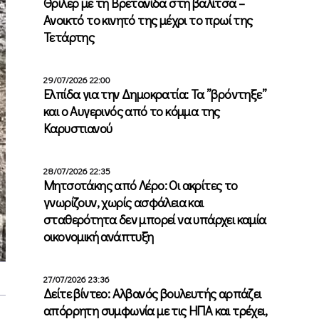
Θρίλερ με τη Βρετανίδα στη βαλίτσα –
Ανοικτό το κινητό της μέχρι το πρωί της
Τετάρτης
29/07/2026 22:00
Ελπίδα για την Δημοκρατία: Τα ”βρόντηξε”
και ο Αυγερινός από το κόμμα της
Καρυστιανού
28/07/2026 22:35
Μητσοτάκης από Λέρο: Οι ακρίτες το
γνωρίζουν, χωρίς ασφάλεια και
σταθερότητα δεν μπορεί να υπάρχει καμία
οικονομική ανάπτυξη
27/07/2026 23:36
Δείτε βίντεο: Αλβανός βουλευτής αρπάζει
απόρρητη συμφωνία με τις ΗΠΑ και τρέχει,