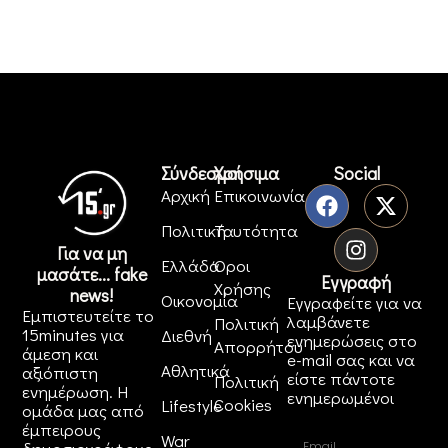
Σύνδεσμοι
Χρήσιμα
Social
Αρχική
Επικοινωνία
Πολιτική
Ταυτότητα
Για να μη
Ελλάδα
Όροι
μασάτε... fake
Εγγραφή
Χρήσης
news!
Οικονομία
Εγγραφείτε για να
Εμπιστευτείτε το
λαμβάνετε
Πολιτική
15minutes για
Διεθνή
ενημερώσεις στο
Απορρήτου
άμεση και
e-mail σας και να
Αθλητικά
αξιόπιστη
είστε πάντοτε
Πολιτική
ενημέρωση. Η
ενημερωμένοι
Cookies
Lifestyle
ομάδα μας από
έμπειρους
War