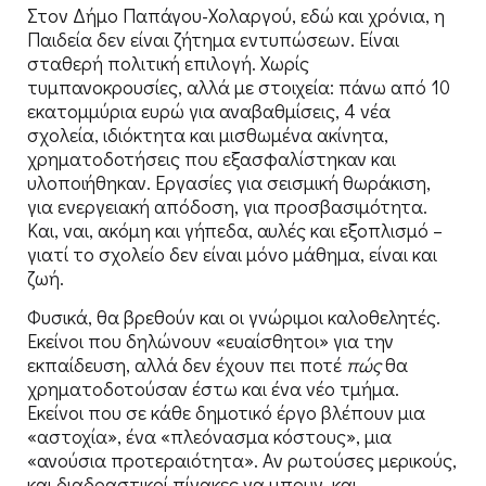
Στον Δήμο Παπάγου-Χολαργού, εδώ και χρόνια, η
Παιδεία δεν είναι ζήτημα εντυπώσεων. Είναι
σταθερή πολιτική επιλογή. Χωρίς
τυμπανοκρουσίες, αλλά με στοιχεία: πάνω από 10
εκατομμύρια ευρώ για αναβαθμίσεις, 4 νέα
σχολεία, ιδιόκτητα και μισθωμένα ακίνητα,
χρηματοδοτήσεις που εξασφαλίστηκαν και
υλοποιήθηκαν. Εργασίες για σεισμική θωράκιση,
για ενεργειακή απόδοση, για προσβασιμότητα.
Και, ναι, ακόμη και γήπεδα, αυλές και εξοπλισμό –
γιατί το σχολείο δεν είναι μόνο μάθημα, είναι και
ζωή.
Φυσικά, θα βρεθούν και οι γνώριμοι καλοθελητές.
Εκείνοι που δηλώνουν «ευαίσθητοι» για την
εκπαίδευση, αλλά δεν έχουν πει ποτέ
πώς
θα
χρηματοδοτούσαν έστω και ένα νέο τμήμα.
Εκείνοι που σε κάθε δημοτικό έργο βλέπουν μια
«αστοχία», ένα «πλεόνασμα κόστους», μια
«ανούσια προτεραιότητα». Αν ρωτούσες μερικούς,
και διαδραστικοί πίνακες να μπουν, και