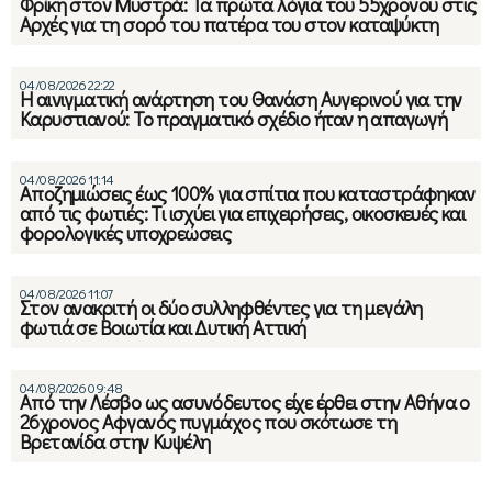
Φρίκη στον Μυστρά: Τα πρώτα λόγια του 55χρονου στις
Αρχές για τη σορό του πατέρα του στον καταψύκτη
04/08/2026 22:22
Η αινιγματική ανάρτηση του Θανάση Αυγερινού για την
Καρυστιανού: Το πραγματικό σχέδιο ήταν η απαγωγή
04/08/2026 11:14
Αποζημιώσεις έως 100% για σπίτια που καταστράφηκαν
από τις φωτιές: Τι ισχύει για επιχειρήσεις, οικοσκευές και
φορολογικές υποχρεώσεις
04/08/2026 11:07
Στον ανακριτή οι δύο συλληφθέντες για τη μεγάλη
φωτιά σε Βοιωτία και Δυτική Αττική
04/08/2026 09:48
Από την Λέσβο ως ασυνόδευτος είχε έρθει στην Αθήνα ο
26χρονος Αφγανός πυγμάχος που σκότωσε τη
Βρετανίδα στην Κυψέλη