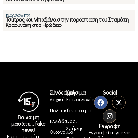
13/06/2026 17:23
Τσίπρας και Μπαζιάνα στην παράσταση του Σταμάτη
Κραουνάκη στο Ηρώδειο
Σύνδεσμοι
Χρήσιμα
Social
Αρχική
Επικοινωνία
Πολιτική
Ταυτότητα
Για να μη
Ελλάδα
Όροι
μασάτε... fake
Εγγραφή
Χρήσης
news!
Οικονομία
Εγγραφείτε για να
Εμπιστευτείτε το