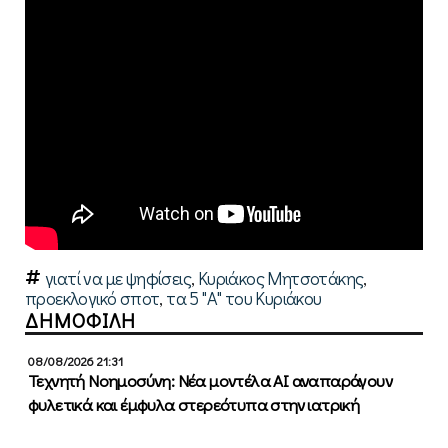
γιατί να με ψηφίσεις
,
Κυριάκος Μητσοτάκης
,
προεκλογικό σποτ
,
τα 5 "Α" του Κυριάκου
ΔΗΜΟΦΙΛΗ
08/08/2026 21:31
Τεχνητή Νοημοσύνη: Νέα μοντέλα ΑΙ αναπαράγουν
φυλετικά και έμφυλα στερεότυπα στην ιατρική