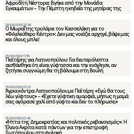
Αφροδίτη Νέστορα: Βγήκε από την Μονάδα
Εγκαυμάτων – Την Πέμπτη η κηδεία της μητέρας της
28/06/2026 22:56
Ο Μωραΐτης τρολάρει τον Κασσελάκη για το
«Φιλελεύθερο Κέντρο»: Δεν μας νοιάζει αρχηγέ, βάψε μας
και όλους μπλε!
25/06/2026 17:16
Παϊτέρης για Λατινοπούλου: Για δευτερόλεπτα
αισθάνθηκε ότι είναι γύφτισσα και την ενόχλησε, αν
ζητήσει συγγνώμη θα τη βάλουμε στη Βουλή
19/06/2026 01:33
Άγρια κόντρα Λατινοπούλου με Παϊτέρη: «Εγώ θα τους
λέω γύφτους» – «Έχετε γύφτικη ομορφιά, μήπως η μαμά
σας αγόρασε χαλί από γύφτο και δεν το πλήρωσε;»
15/06/2026 22:42
«Ήττα της Δημοκρατίας και πολιτικός ρεβανσισμός»: Η
Έλενα Ακρίτα κατά πάντων για την επιστροφή
Γιωτόπουλου στη φυλακή