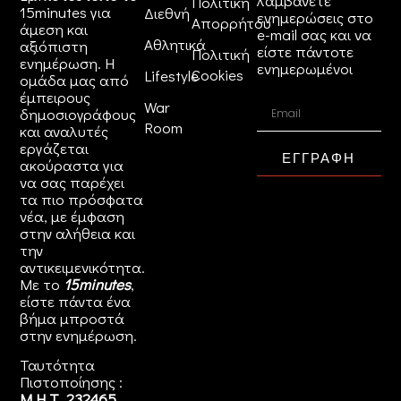
λαμβάνετε
Πολιτική
15minutes για
Διεθνή
ενημερώσεις στο
Απορρήτου
άμεση και
e-mail σας και να
Αθλητικά
αξιόπιστη
είστε πάντοτε
Πολιτική
ενημέρωση. Η
ενημερωμένοι
Cookies
Lifestyle
ομάδα μας από
έμπειρους
War
δημοσιογράφους
Room
και αναλυτές
εργάζεται
ΕΓΓΡΑΦΗ
ακούραστα για
να σας παρέχει
τα πιο πρόσφατα
νέα, με έμφαση
στην αλήθεια και
την
αντικειμενικότητα.
Με το
15minutes
,
είστε πάντα ένα
βήμα μπροστά
στην
ενημέρωση
.
Ταυτότητα
Πιστοποίησης :
Μ.Η.Τ. 232465