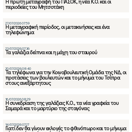
Η πρώτη μεταγραφή του ΠΑΣΟΚ, η νέα Κ.Ο. και οι
περιοδείες του Μητσοτάκη
27/07/2026 07:59
Η μεταγραφική περίοδος, οι μετακινήσεις και ένα
τηλεφώνημα
23/07/2026 07:36
Τα γαλάζια δείπνα και η μάχη του σταυρού
20/07/2026 08:40
Τα τηλέφωνα για την Κοινοβουλευτική Ομάδα της ΝΔ, οι
προτάσεις των βουλευτών και το μήνυμα του Τσίπρα
στους ανεξάρτητους
16/07/2026 08:29
Η συνεδρίαση της γαλάζιας Κ.Ο., τα νέα γραφεία του
Σαμαρά και το μαρτύριο της σταγόνας
14/07/2026 07:27
Γιατί δεν θα γίνουν εκλογές το φθινόπωρο και το μήνυμα