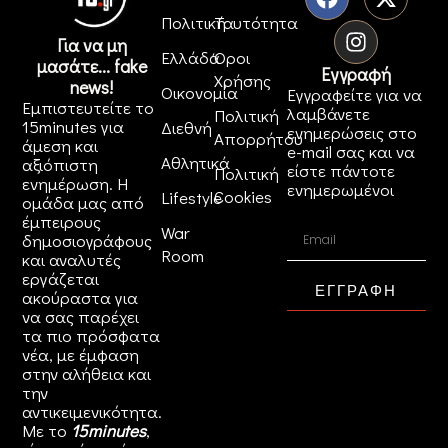
Πολιτική
Ταυτότητα
Για να μη
Ελλάδα
Όροι
μασάτε... fake
Εγγραφή
Χρήσης
news!
Οικονομία
Εγγραφείτε για να
Εμπιστευτείτε το
λαμβάνετε
Πολιτική
15minutes για
Διεθνή
ενημερώσεις στο
Απορρήτου
άμεση και
e-mail σας και να
Αθλητικά
αξιόπιστη
είστε πάντοτε
Πολιτική
ενημέρωση. Η
ενημερωμένοι
Cookies
Lifestyle
ομάδα μας από
έμπειρους
War
δημοσιογράφους
Room
και αναλυτές
εργάζεται
ΕΓΓΡΑΦΗ
ακούραστα για
να σας παρέχει
τα πιο πρόσφατα
νέα, με έμφαση
στην αλήθεια και
την
αντικειμενικότητα.
Με το
15minutes
,