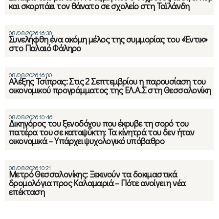
και σκορπάει τον θάνατο σε σχολείο στη Ταϊλάνδη
08/08/2026 16:30
Συνελήφθη ένα ακόμη μέλος της συμμορίας του «Έντικ»
στο Παλαιό Φάληρο
08/08/2026 16:00
Αλέξης Τσίπρας: Στις 2 Σεπτεμβρίου η παρουσίαση του
οικονομικού προγράμματος της ΕΛ.Α.Σ στη Θεσσαλονίκη
08/08/2026 10:46
Δικηγόρος του ξενοδόχου που έκρυβε τη σορό του
πατέρα του σε καταψύκτη: Τα κίνητρά του δεν ήταν
οικονομικά – Υπάρχει ψυχολογικό υπόβαθρο
08/08/2026 10:21
Μετρό Θεσσαλονίκης: Ξεκινούν τα δοκιμαστικά
δρομολόγια προς Καλαμαριά – Πότε ανοίγει η νέα
επέκταση