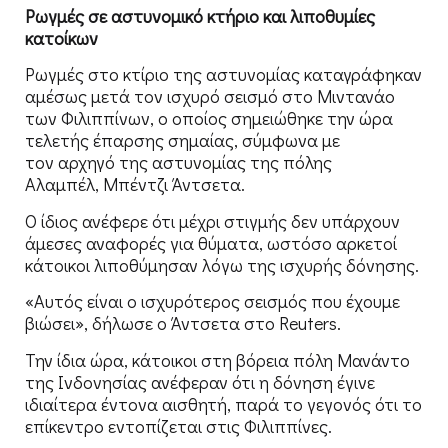
Ρωγμές σε αστυνομικό κτήριο και λιποθυμίες
κατοίκων
Ρωγμές στο κτίριο της αστυνομίας καταγράφηκαν
αμέσως μετά τον ισχυρό σεισμό στο Μιντανάο
των Φιλιππίνων, ο οποίος σημειώθηκε την ώρα
τελετής έπαρσης σημαίας, σύμφωνα με
τον αρχηγό της αστυνομίας της πόλης
Αλαμπέλ, Μπέντζι Άντσετα.
Ο ίδιος ανέφερε ότι μέχρι στιγμής δεν υπάρχουν
άμεσες αναφορές για θύματα, ωστόσο αρκετοί
κάτοικοι λιποθύμησαν λόγω της ισχυρής δόνησης.
«Αυτός είναι ο ισχυρότερος σεισμός που έχουμε
βιώσει», δήλωσε ο Άντσετα στο Reuters.
Την ίδια ώρα, κάτοικοι στη βόρεια πόλη Μανάντο
της Ινδονησίας ανέφεραν ότι η δόνηση έγινε
ιδιαίτερα έντονα αισθητή, παρά το γεγονός ότι το
επίκεντρο εντοπίζεται στις Φιλιππίνες.