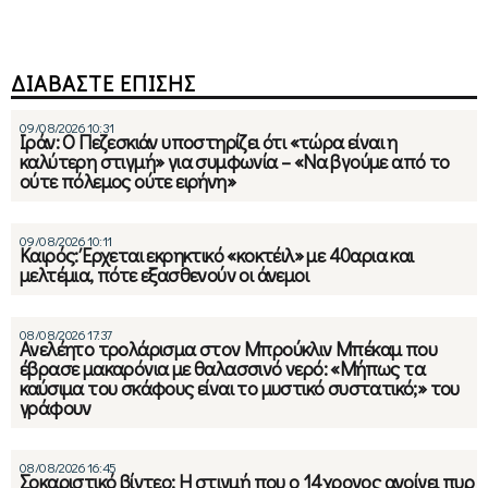
ΔΙΑΒΑΣΤΕ ΕΠΙΣΗΣ
09/08/2026 10:31
Ιράν: Ο Πεζεσκιάν υποστηρίζει ότι «τώρα είναι η
καλύτερη στιγμή» για συμφωνία – «Να βγούμε από το
ούτε πόλεμος ούτε ειρήνη»
09/08/2026 10:11
Καιρός: Έρχεται εκρηκτικό «κοκτέιλ» με 40αρια και
μελτέμια, πότε εξασθενούν οι άνεμοι
08/08/2026 17:37
Ανελέητο τρολάρισμα στον Μπρούκλιν Μπέκαμ που
έβρασε μακαρόνια με θαλασσινό νερό: «Μήπως τα
καύσιμα του σκάφους είναι το μυστικό συστατικό;» του
γράφουν
08/08/2026 16:45
Σοκαριστικό βίντεο: Η στιγμή που ο 14χρονος ανοίγει πυρ