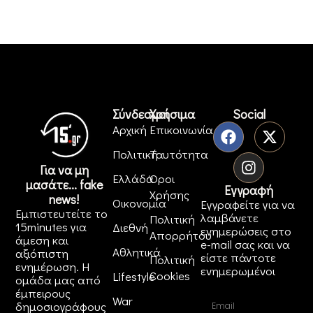
Σύνδεσμοι
Χρήσιμα
Social
Αρχική
Επικοινωνία
Πολιτική
Ταυτότητα
Για να μη
Ελλάδα
Όροι
μασάτε... fake
Εγγραφή
Χρήσης
news!
Οικονομία
Εγγραφείτε για να
Εμπιστευτείτε το
λαμβάνετε
Πολιτική
15minutes για
Διεθνή
ενημερώσεις στο
Απορρήτου
άμεση και
e-mail σας και να
Αθλητικά
αξιόπιστη
είστε πάντοτε
Πολιτική
ενημέρωση. Η
ενημερωμένοι
Cookies
Lifestyle
ομάδα μας από
έμπειρους
War
δημοσιογράφους