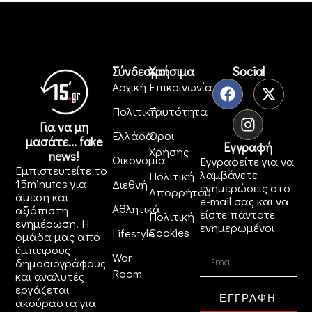
Σύνδεσμοι
Χρήσιμα
Social
Αρχική
Επικοινωνία
Πολιτική
Ταυτότητα
Για να μη
Ελλάδα
Όροι
μασάτε... fake
Εγγραφή
Χρήσης
news!
Οικονομία
Εγγραφείτε για να
Εμπιστευτείτε το
λαμβάνετε
Πολιτική
15minutes για
Διεθνή
ενημερώσεις στο
Απορρήτου
άμεση και
e-mail σας και να
Αθλητικά
αξιόπιστη
είστε πάντοτε
Πολιτική
ενημέρωση. Η
ενημερωμένοι
Cookies
Lifestyle
ομάδα μας από
έμπειρους
War
δημοσιογράφους
Room
και αναλυτές
εργάζεται
ΕΓΓΡΑΦΗ
ακούραστα για