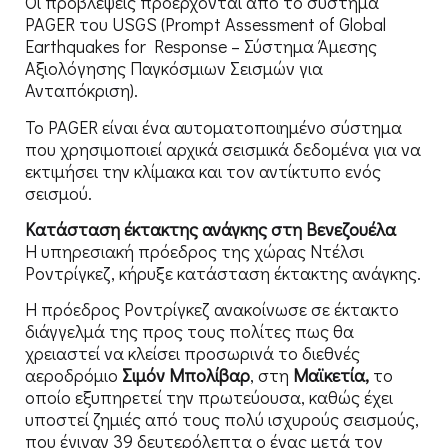
Οι προβλέψεις προέρχονται από το σύστημα
PAGER του USGS (Prompt Assessment of Global
Earthquakes for Response – Σύστημα Άμεσης
Αξιολόγησης Παγκόσμιων Σεισμών για
Ανταπόκριση).
Το PAGER είναι ένα αυτοματοποιημένο σύστημα
που χρησιμοποιεί αρχικά σεισμικά δεδομένα για να
εκτιμήσει την κλίμακα και τον αντίκτυπο ενός
σεισμού.
Κατάσταση έκτακτης ανάγκης στη Βενεζουέλα
Η υπηρεσιακή πρόεδρος της χώρας Ντέλσι
Ροντρίγκεζ, κήρυξε κατάσταση έκτακτης ανάγκης.
Η πρόεδρος Ροντρίγκεζ ανακοίνωσε σε έκτακτο
διάγγελμά της προς τους πολίτες πως θα
χρειαστεί να κλείσει προσωρινά το διεθνές
αεροδρόμιο
Σιμόν Μπολίβαρ
, στη
Μαϊκετία,
το
οποίο εξυπηρετεί την πρωτεύουσα, καθώς έχει
υποστεί ζημιές από τους πολύ ισχυρούς σεισμούς,
που έγιναν 39 δευτερόλεπτα ο ένας μετά τον