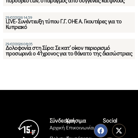
πυροσβεστών, σπαραγμός από συγγενείς και φίλους
29/07/2026 14:59
LIVE- Συνέντευξη τύπου Γ.Γ. ΟΗΕ Α. Γκουτέρες για το
Κυπριακό
29/07/2026 08:05
Δολοφονία στη Σύρο: Σε κατ’ οίκον περιορισμό
προσωρινά ο 41χρονος για το θάνατο της διασώστριας
Σύνδεσμοι
Χρήσιμα
Social
Αρχική
Επικοινωνία