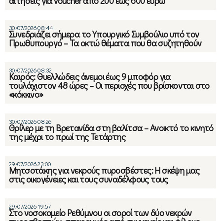
αιτήσεις για voucher από 200 έως 600 ευρώ
30/07/2026 08:44
Συνεδριάζει σήμερα το Υπουργικό Συμβούλιο υπό τον
Πρωθυπουργό – Τα οκτώ θέματα που θα συζητηθούν
30/07/2026 08:32
Καιρός: Θυελλώδεις άνεμοι έως 9 μποφόρ για
τουλάχιστον 48 ώρες – Οι περιοχές που βρίσκονται στο
«κόκκινο»
30/07/2026 08:26
Θρίλερ με τη Βρετανίδα στη βαλίτσα – Ανοικτό το κινητό
της μέχρι το πρωί της Τετάρτης
29/07/2026 23:00
Μητσοτάκης για νεκρούς πυροσβέστες: Η σκέψη μας
στις οικογένειες και τους συναδέλφους τους
29/07/2026 19:57
Στο νοσοκομείο Ρεθύμνου οι σοροί των δύο νεκρών