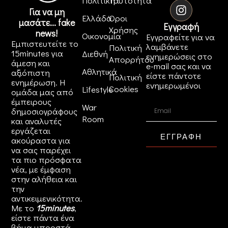
Πολιτική
Ταυτότητα
Για να μη
Ελλάδα
Όροι
μασάτε... fake
Εγγραφή
Χρήσης
news!
Οικονομία
Εγγραφείτε για να
Εμπιστευτείτε το
λαμβάνετε
Πολιτική
15minutes για
Διεθνή
ενημερώσεις στο
Απορρήτου
άμεση και
e-mail σας και να
Αθλητικά
αξιόπιστη
είστε πάντοτε
Πολιτική
ενημέρωση. Η
ενημερωμένοι
Cookies
Lifestyle
ομάδα μας από
έμπειρους
War
δημοσιογράφους
Room
και αναλυτές
εργάζεται
ΕΓΓΡΑΦΗ
ακούραστα για
να σας παρέχει
τα πιο πρόσφατα
νέα, με έμφαση
στην αλήθεια και
την
αντικειμενικότητα.
Με το
15minutes
,
είστε πάντα ένα
βήμα μπροστά