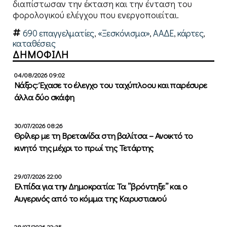
διαπίστωσαν την έκταση και την ένταση του
φορολογικού ελέγχου που ενεργοποιείται.
690 επαγγελματίες
,
«Ξεσκόνισμα»
,
ΑΑΔΕ
,
κάρτες
,
καταθέσεις
ΔΗΜΟΦΙΛΗ
04/08/2026 09:02
Νάξος: Έχασε το έλεγχο του ταχύπλοου και παρέσυρε
άλλα δύο σκάφη
30/07/2026 08:26
Θρίλερ με τη Βρετανίδα στη βαλίτσα – Ανοικτό το
κινητό της μέχρι το πρωί της Τετάρτης
29/07/2026 22:00
Ελπίδα για την Δημοκρατία: Τα ”βρόντηξε” και ο
Αυγερινός από το κόμμα της Καρυστιανού
28/07/2026 22:35