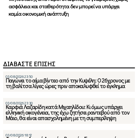
ασφάλεια και σταθερότητα δεν μπορεί να υπάρχει
καμία οικονομική ανάπτυξη
ΔΙΑΒΑΣΤΕ ΕΠΙΣΗΣ
03/08/2026 23:50
Παγώνει το αίμα βίντεο από την Κυψέλη: Ο 26χρονος με
τη βαλίτσα λίγες ώρες πριν αποκαλυφθεί το έγκλημα
03/08/2026 23:30
Καρφιά Λαζαρίδη κατά Μιχαηλίδου: Κι όμως υπάρχει
ελληνική οικογένεια, της έχω ζητήσει ραντεβού από τον
Μάιο, θα είναι απασχολημένη με τη συμπερίληψη
03/08/2026 18:12