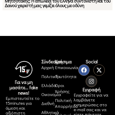
Μητσοτάκης: Η απώλεια του Έλληνα συντονιστή και του
Δανού χειριστή μας γεμίζει όλους με οδύνη
Σύνδεσμοι
Χρήσιμα
Social
Αρχική
Επικοινωνία
Πολιτική
Ταυτότητα
Για να μη
Ελλάδα
Όροι
μασάτε... fake
Εγγραφή
Χρήσης
news!
Οικονομία
Εγγραφείτε για να
Εμπιστευτείτε το
λαμβάνετε
Πολιτική
15minutes για
Διεθνή
ενημερώσεις στο
Απορρήτου
άμεση και
e-mail σας και να
Αθλητικά
αξιόπιστη
είστε πάντοτε