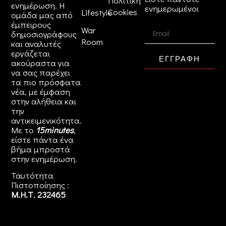
Πολιτική
ενημέρωση. Η
ενημερωμένοι
Cookies
Lifestyle
ομάδα μας από
έμπειρους
War
δημοσιογράφους
Room
και αναλυτές
εργάζεται
ΕΓΓΡΑΦΗ
ακούραστα για
να σας παρέχει
τα πιο πρόσφατα
νέα, με έμφαση
στην αλήθεια και
την
αντικειμενικότητα.
Με το
15minutes
,
είστε πάντα ένα
βήμα μπροστά
στην
ενημέρωση
.
Ταυτότητα
Πιστοποίησης :
Μ.Η.Τ. 232465