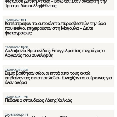
Φωτιά σε Δυτική Αττική – Βοιωτία: Στον ανακριτή την
Τρίτη οι δύο συλληφθέντες
03/08/2026 18:10
Κατέστρεψαν τα αυτοκίνητα πυροσβεστών την ώρα
που εκείνοι επιχειρούσαν στη Μαγούλα – Δείτε
φωτογραφίες
03/08/2026 18:08
Δολοφονία Βρετανίδας: Επαγγελματίας πυγμάχος ο
Αφγανός που συνελήφθη
03/08/2026 09:36
Σύμη: Βρέθηκαν σώοι οι επτά από τους οκτώ
επιβαίνοντες σε ιστιοπλοϊκό- Συνεχίζονται οι έρευνες για
έναν άνδρα
03/08/2026 08:18
Πέθανε ο σπουδαίος Λάκης Χαλκιάς
02/08/2026 20:44