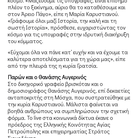
κόσμο. «Μαζεύουμε τις υπογραφές, είναι επίσημο
πλέον το ξεκίνημα, αύριο θα το καταθέσουμε και
στον Άρειο Πάγο», είπε η Μαρία Καρυστιανού.
«Γράφουμε όλοι μαζί Ιστορία, την καλή και τη
σωστή Ιστορία», πρόσθεσε, ευχαριστώντας τον
κόσμο για τις υπογραφές στην ιδρυτική διακήρυξη
του κόμματος.
«Εύχομαι όλα να πάνε κατ’ ευχήν και να έχουμε τα
καλύτερα αποτελέσματα για τη χώρα μας», είπε
από την πλευρά της η κυρία Γρατσία.
Παρών και ο Θανάσης Αυγερινός
Στο δικηγορικό γραφείο βρισκόταν και ο
δημοσιογράφος Θανάσης Αυγερινός, επί δεκαετίες
ανταποκριτής στη Μόσχα, που συστρατεύθηκε με
την κυρία Καρυστιανού. Μάλιστα φαίνεται να
βοηθά ανθρώπους να συμπληρώσουν την σχετική
φόρμα. Το live στα κοινωνικά δίκτυα έκανε ο
πρόεδρος της Ελληνικής Κοινότητας Αγίας
Πετρούπολης και επιχειρηματίας Στράτος
Σιουρδάκης.