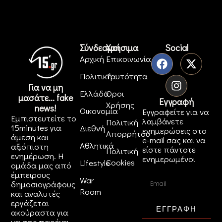
Σύνδεσμοι
Χρήσιμα
Social
Αρχική
Επικοινωνία
Πολιτική
Ταυτότητα
Για να μη
Ελλάδα
Όροι
μασάτε... fake
Εγγραφή
Χρήσης
news!
Οικονομία
Εγγραφείτε για να
Εμπιστευτείτε το
λαμβάνετε
Πολιτική
15minutes για
Διεθνή
ενημερώσεις στο
Απορρήτου
άμεση και
e-mail σας και να
Αθλητικά
αξιόπιστη
είστε πάντοτε
Πολιτική
ενημέρωση. Η
ενημερωμένοι
Cookies
Lifestyle
ομάδα μας από
έμπειρους
War
δημοσιογράφους
Room
και αναλυτές
εργάζεται
ΕΓΓΡΑΦΗ
ακούραστα για
να σας παρέχει