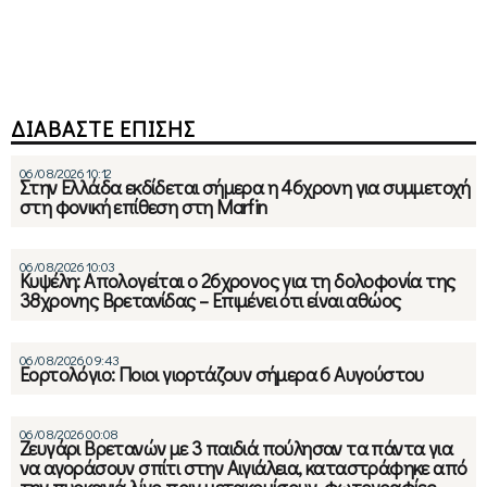
ΔΙΑΒΑΣΤΕ ΕΠΙΣΗΣ
06/08/2026 10:12
Στην Ελλάδα εκδίδεται σήμερα η 46χρονη για συμμετοχή
στη φονική επίθεση στη Marfin
06/08/2026 10:03
Κυψέλη: Απολογείται ο 26χρονος για τη δολοφονία της
38χρονης Βρετανίδας – Επιμένει ότι είναι αθώος
06/08/2026 09:43
Εορτολόγιο: Ποιοι γιορτάζουν σήμερα 6 Αυγούστου
06/08/2026 00:08
Ζευγάρι Βρετανών με 3 παιδιά πούλησαν τα πάντα για
να αγοράσουν σπίτι στην Αιγιάλεια, καταστράφηκε από
την πυρκαγιά λίγο πριν μετακομίσουν, φωτογραφίες