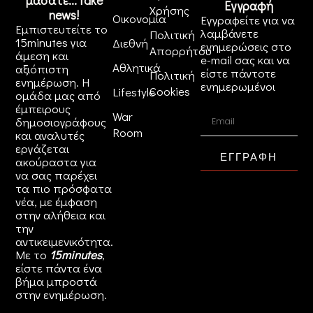
μασάτε... fake
Εγγραφή
Χρήσης
news!
Οικονομία
Εγγραφείτε για να
Εμπιστευτείτε το
λαμβάνετε
Πολιτική
15minutes για
Διεθνή
ενημερώσεις στο
Απορρήτου
άμεση και
e-mail σας και να
Αθλητικά
αξιόπιστη
είστε πάντοτε
Πολιτική
ενημέρωση. Η
ενημερωμένοι
Cookies
Lifestyle
ομάδα μας από
έμπειρους
War
δημοσιογράφους
Room
και αναλυτές
εργάζεται
ΕΓΓΡΑΦΗ
ακούραστα για
να σας παρέχει
τα πιο πρόσφατα
νέα, με έμφαση
στην αλήθεια και
την
αντικειμενικότητα.
Με το
15minutes
,
είστε πάντα ένα
βήμα μπροστά
στην
ενημέρωση
.