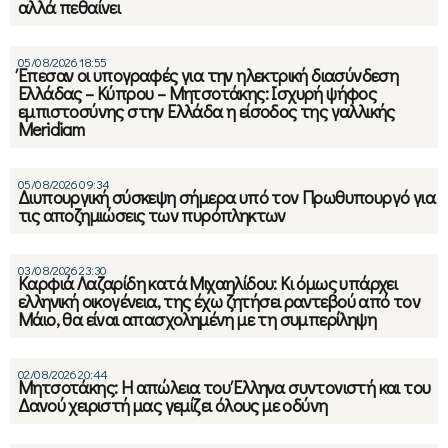
αλλά πεθαίνει
05/08/2026 18:55
Έπεσαν οι υπογραφές για την ηλεκτρική διασύνδεση
Ελλάδας – Κύπρου – Μητσοτάκης: Ισχυρή ψήφος
εμπιστοσύνης στην Ελλάδα η είσοδος της γαλλικής
Meridiam
05/08/2026 09:34
Διυπουργική σύσκεψη σήμερα υπό τον Πρωθυπουργό για
τις αποζημιώσεις των πυρόπληκτων
03/08/2026 23:30
Καρφιά Λαζαρίδη κατά Μιχαηλίδου: Κι όμως υπάρχει
ελληνική οικογένεια, της έχω ζητήσει ραντεβού από τον
Μάιο, θα είναι απασχολημένη με τη συμπερίληψη
02/08/2026 20:44
Μητσοτάκης: Η απώλεια του Έλληνα συντονιστή και του
Δανού χειριστή μας γεμίζει όλους με οδύνη